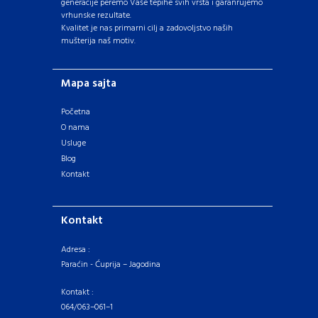
generacije peremo Vaše tepihe svih vrsta i garanrujemo
vrhunske rezultate.
Kvalitet je nas primarni cilj a zadovoljstvo naših
mušterija naš motiv.
Mapa sajta
Početna
O nama
Usluge
Blog
Kontakt
Kontakt
Adresa :
Paraćin - Ćuprija – Jagodina
Kontakt :
064/063–061–1