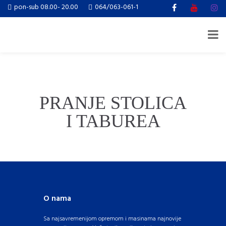
pon-sub 08.00- 20.00
064/063-061-1
PRANJE STOLICA
I TABUREA
O nama
Sa najsavremenijom opremom i masinama najnovije