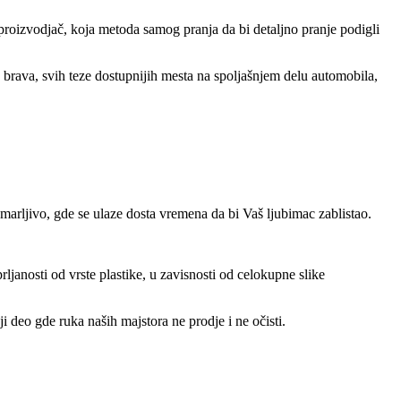
 proizvodjač, koja metoda samog pranja da bi detaljno pranje podigli
, brava, svih teze dostupnijih mesta na spoljašnjem delu automobila,
 marljivo, gde se ulaze dosta vremena da bi Vaš ljubimac zablistao.
rljanosti od vrste plastike, u zavisnosti od celokupne slike
ji deo gde ruka naših majstora ne prodje i ne očisti.