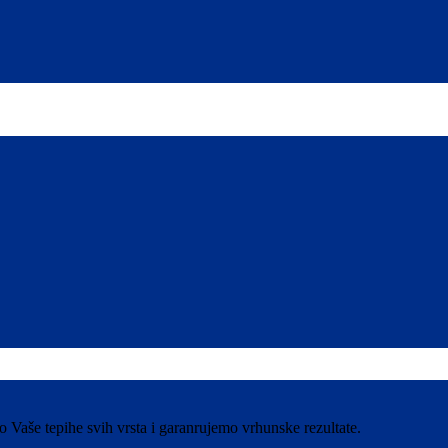
aše tepihe svih vrsta i garanrujemo vrhunske rezultate.