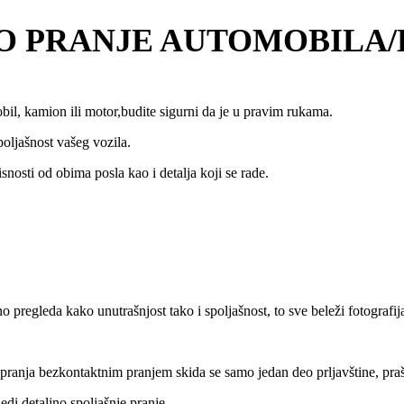
O PRANJE AUTOMOBILA
il, kamion ili motor,budite sigurni da je u pravim rukama.
spoljašnost vašeg vozila.
osti od obima posla kao i detalja koji se rade.
 pregleda kako unutrašnjost tako i spoljašnost, to sve beleži fotografi
pranja bezkontaktnim pranjem skida se samo jedan deo prljavštine, praši
i detaljno spoljašnje pranje.