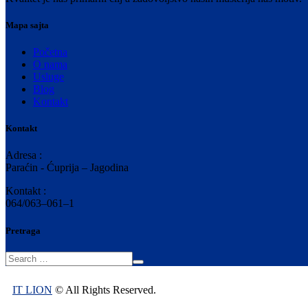
Mapa sajta
Početna
O nama
Usluge
Blog
Kontakt
Kontakt
Adresa :
Paraćin - Ćuprija – Jagodina
Kontakt :
064/063–061–1
Pretraga
IT LION
© All Rights Reserved.