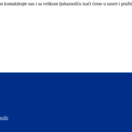
kontaktirajte nas i sa velikom ljubaznošću izaći ćemo u susret i pružit
 kože