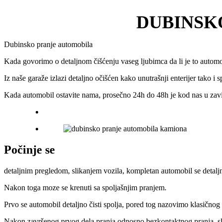
DUBINSK
Dubinsko pranje automobila
Kada govorimo o detaljnom čišćenju vaseg ljubimca da li je to automob
Iz naše garaže izlazi detaljno očišćen kako unutrašnji enterijer tako i 
Kada automobil ostavite nama, prosečno 24h do 48h je kod nas u zavisn
Počinje se
detaljnim pregledom, slikanjem vozila, kompletan automobil se detaljno
Nakon toga moze se krenuti sa spoljašnjim pranjem.
Prvo se automobil detaljno čisti spolja, pored tog nazovimo klasičnog 
Nakon završenog prvog dela pranja odnosno bezkontaktnog pranja, sled