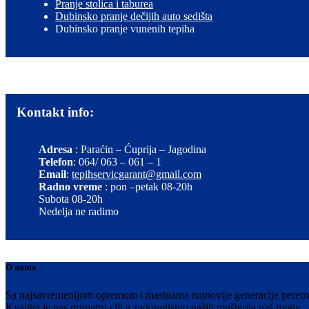
Pranje stolica i taburea
Dubinsko pranje dečijih auto sedišta
Dubinsko pranje vunenih tepiha
Kontakt info:
Adresa
: Paraćin – Ćuprija – Jagodina
Telefon
: 064/ 063 – 061 – 1
Email
:
tepihservicgarant@gmail.com
Radno vreme
: pon –petak 08-20h
Subota 08-20h
Nedelja ne radimo
O nama
Sa najsavremenijom opremom i masinama najnovije generacije peremo V
Kvalitet je nas primarni cilj a zadovoljstvo naših mušterija naš motiv.