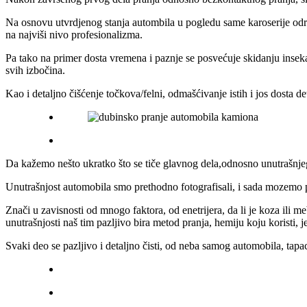
Na osnovu utvrdjenog stanja autombila u pogledu same karoserije odred
na najviši nivo profesionalizma.
Pa tako na primer dosta vremena i paznje se posvećuje skidanju inseka
svih izbočina.
Kao i detaljno čišćenje točkova/felni, odmašćivanje istih i jos dosta de
Da kažemo nešto ukratko što se tiče glavnog dela,odnosno unutrašnjeg d
Unutrašnjost automobila smo prethodno fotografisali, i sada mozemo pr
Znači u zavisnosti od mnogo faktora, od enetrijera, da li je koza ili m
unutrašnjosti naš tim pazljivo bira metod pranja, hemiju koju koristi
Svaki deo se pazljivo i detaljno čisti, od neba samog automobila, tapaci