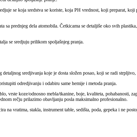
juje se koja sredstva se koriste, koja PH vrednost, koji preparat, koji
ta sa prednjeg dela atomobila. Četkicama se detaljiše oko svih plastika
talja se sredjuju prilikom spoljašnjeg pranja.
etaljnog sredjivanja koje je dosta složen posao, koji se radi strpljivo,
istupiti odredjivanju i odabiru same hemije i metoda pranja.
eblo, vrste koze/odnosno mebla/tkanine, boje, kvaliteta, pohabanosti, zap
, jednom rečju prilazimo obavljanju posla maksimalno profesionalno.
ra na vratima, stakla, instrument table, sedišta, poda, gepeka i ne posto