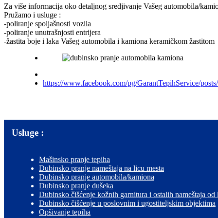
Za više informacija oko detaljnog sredjivanje Vašeg automobila/kamion 
Pružamo i usluge :
-poliranje spoljašnosti vozila
-poliranje unutrašnjosti entrijera
-žastita boje i laka Vašeg automobila i kamiona keramičkom žastitom
https://www.facebook.com/pg/GarantTepihService/posts/
Usluge :
Mašinsko pranje tepiha
Dubinsko pranje nameštaja na licu mesta
Dubinsko pranje automobila/kamiona
Dubinsko pranje dušeka
Dubinsko čišćenje kožnih garnitura i ostalih nameštaja od
Dubinsko čišćenje u poslovnim i ugostiteljskim objektima
Opšivanje tepiha