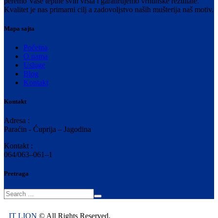
peremo Vaše tepihe svih vrsta i garanrujemo vrhunske rezultate.
Kvalitet je nas primarni cilj a zadovoljstvo naših mušterija naš motiv.
Mapa sajta
Početna
O nama
Usluge
Blog
Kontakt
Kontakt
Adresa :
Paraćin - Ćuprija – Jagodina
Kontakt :
064/063–061–1
Pretraga
IT LION
© All Rights Reserved.