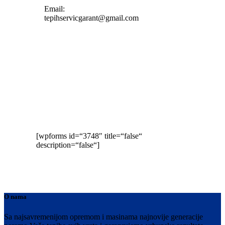
Email:
tepihservicgarant@gmail.com
Kontaktirajte nas
[wpforms id=“3748″ title=“false“
description=“false“]
O nama
Sa najsavremenijom opremom i masinama najnovije generacije