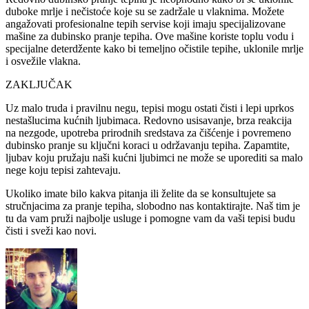
duboke mrlje i nečistoće koje su se zadržale u vlaknima. Možete
angažovati profesionalne tepih servise koji imaju specijalizovane
mašine za dubinsko pranje tepiha. Ove mašine koriste toplu vodu i
specijalne deterdžente kako bi temeljno očistile tepihe, uklonile mrlje
i osvežile vlakna.
ZAKLJUČAK
Uz malo truda i pravilnu negu, tepisi mogu ostati čisti i lepi uprkos
nestašlucima kućnih ljubimaca. Redovno usisavanje, brza reakcija
na nezgode, upotreba prirodnih sredstava za čišćenje i povremeno
dubinsko pranje su ključni koraci u održavanju tepiha. Zapamtite,
ljubav koju pružaju naši kućni ljubimci ne može se uporediti sa malo
nege koju tepisi zahtevaju.
Ukoliko imate bilo kakva pitanja ili želite da se konsultujete sa
stručnjacima za pranje tepiha, slobodno nas kontaktirajte. Naš tim je
tu da vam pruži najbolje usluge i pomogne vam da vaši tepisi budu
čisti i sveži kao novi.