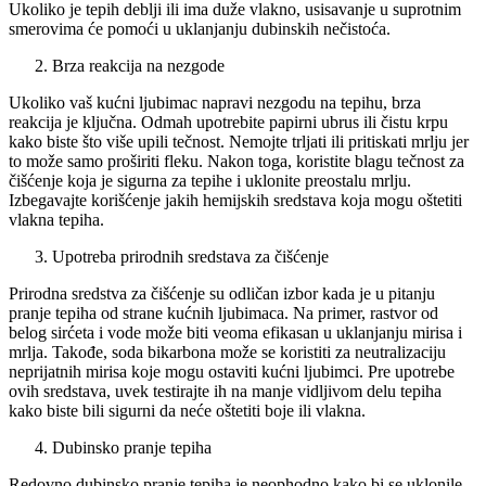
Ukoliko je tepih deblji ili ima duže vlakno, usisavanje u suprotnim
smerovima će pomoći u uklanjanju dubinskih nečistoća.
Brza reakcija na nezgode
Ukoliko vaš kućni ljubimac napravi nezgodu na tepihu, brza
reakcija je ključna. Odmah upotrebite papirni ubrus ili čistu krpu
kako biste što više upili tečnost. Nemojte trljati ili pritiskati mrlju jer
to može samo proširiti fleku. Nakon toga, koristite blagu tečnost za
čišćenje koja je sigurna za tepihe i uklonite preostalu mrlju.
Izbegavajte korišćenje jakih hemijskih sredstava koja mogu oštetiti
vlakna tepiha.
Upotreba prirodnih sredstava za čišćenje
Prirodna sredstva za čišćenje su odličan izbor kada je u pitanju
pranje tepiha od strane kućnih ljubimaca. Na primer, rastvor od
belog sirćeta i vode može biti veoma efikasan u uklanjanju mirisa i
mrlja. Takođe, soda bikarbona može se koristiti za neutralizaciju
neprijatnih mirisa koje mogu ostaviti kućni ljubimci. Pre upotrebe
ovih sredstava, uvek testirajte ih na manje vidljivom delu tepiha
kako biste bili sigurni da neće oštetiti boje ili vlakna.
Dubinsko pranje tepiha
Redovno dubinsko pranje tepiha je neophodno kako bi se uklonile