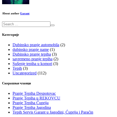
About author
Garant
Категорије
Dubinsko pranje automobila
(2)
dubinsko pranje name
(1)
Dubinsko pranje tepiha
(3)
savremeno pranje tepiha
(2)
Sušenje tepiha u komori
(3)
Tepih
(3)
Uncategorized
(112)
Скорашњи чланци
Pranje Tepiha Despotovac
Pranje Tepiha u REKOVCU
Pranje Tepiha Ćuprija
Pranje Tepiha Jagodina
Tepih Servis Garant u Jagodini, Ćuprija i Paraćin