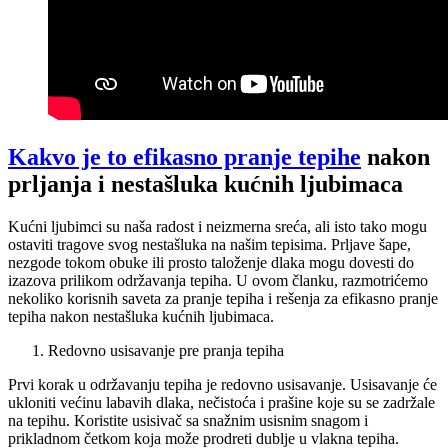
Kakvo je to efikasno pranje tepihe
nakon
prljanja i nestašluka kućnih ljubimaca
Kućni ljubimci su naša radost i neizmerna sreća, ali isto tako mogu
ostaviti tragove svog nestašluka na našim tepisima. Prljave šape,
nezgode tokom obuke ili prosto taloženje dlaka mogu dovesti do
izazova prilikom održavanja tepiha. U ovom članku, razmotrićemo
nekoliko korisnih saveta za pranje tepiha i rešenja za efikasno pranje
tepiha nakon nestašluka kućnih ljubimaca.
Redovno usisavanje pre pranja tepiha
Prvi korak u održavanju tepiha je redovno usisavanje. Usisavanje će
ukloniti većinu labavih dlaka, nečistoća i prašine koje su se zadržale
na tepihu. Koristite usisivač sa snažnim usisnim snagom i
prikladnom četkom koja može prodreti dublje u vlakna tepiha.