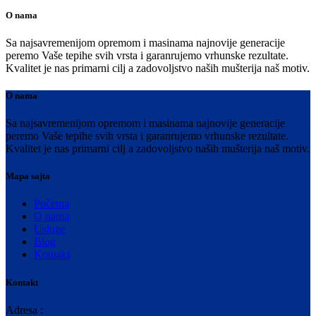
O nama
Sa najsavremenijom opremom i masinama najnovije generacije
peremo Vaše tepihe svih vrsta i garanrujemo vrhunske rezultate.
Kvalitet je nas primarni cilj a zadovoljstvo naših mušterija naš motiv.
O nama
Sa najsavremenijom opremom i masinama najnovije generacije
peremo Vaše tepihe svih vrsta i garanrujemo vrhunske rezultate.
Kvalitet je nas primarni cilj a zadovoljstvo naših mušterija naš motiv.
Mapa sajta
Početna
O nama
Usluge
Blog
Kontakt
Kontakt
Adresa :