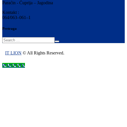
Paraćin - Ćuprija – Jagodina
Kontakt :
064/063–061–1
Pretraga
IT LION
© All Rights Reserved.
POZOVITE