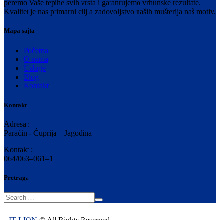
peremo Vaše tepihe svih vrsta i garanrujemo vrhunske rezultate.
Kvalitet je nas primarni cilj a zadovoljstvo naših mušterija naš motiv.
Mapa sajta
Početna
O nama
Usluge
Blog
Kontakt
Kontakt
Adresa :
Paraćin - Ćuprija – Jagodina
Kontakt :
064/063–061–1
Pretraga
IT LION
© All Rights Reserved.