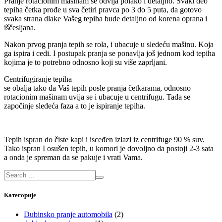
Pranje rotacionim mašinam se odvija polako i detaljno. Svaki deo
tepiha četka prođe u sva četiri pravca po 3 do 5 puta, da gotovo
svaka strana dlake Vašeg tepiha bude detaljno od korena oprana i
iščesljana.
Nakon prvog pranja tepih se rola, i ubacuje u sledeću mašinu. Koja
ga ispira i cedi. I postupak pranja se ponavlja još jednom kod tepiha
kojima je to potrebno odnosno koji su više zaprljani.
Centrifugiranje tepiha
se obalja tako da Vaš tepih posle pranja četkarama, odnosno
rotacionim mašinam uvija se i ubacuje u centrifugu. Tada se
započinje sledeća faza a to je ispiranje tepiha.
Tepih ispran do čiste kapi i isceđen izlazi iz centrifuge 90 % suv.
Tako ispran I osušen tepih, u komori je dovoljno da postoji 2-3 sata
a onda je spreman da se pakuje i vrati Vama.
Категорије
Dubinsko pranje automobila
(2)