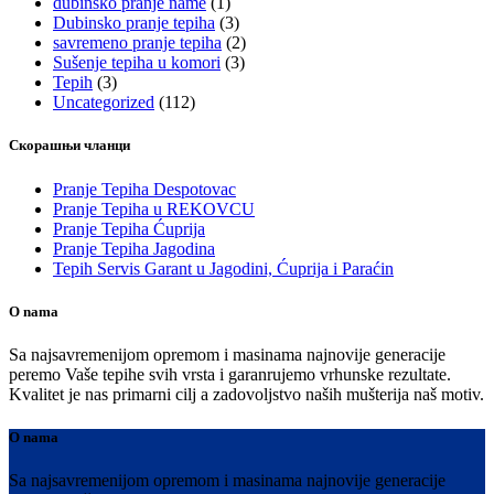
dubinsko pranje name
(1)
Dubinsko pranje tepiha
(3)
savremeno pranje tepiha
(2)
Sušenje tepiha u komori
(3)
Tepih
(3)
Uncategorized
(112)
Скорашњи чланци
Pranje Tepiha Despotovac
Pranje Tepiha u REKOVCU
Pranje Tepiha Ćuprija
Pranje Tepiha Jagodina
Tepih Servis Garant u Jagodini, Ćuprija i Paraćin
O nama
Sa najsavremenijom opremom i masinama najnovije generacije
peremo Vaše tepihe svih vrsta i garanrujemo vrhunske rezultate.
Kvalitet je nas primarni cilj a zadovoljstvo naših mušterija naš motiv.
O nama
Sa najsavremenijom opremom i masinama najnovije generacije