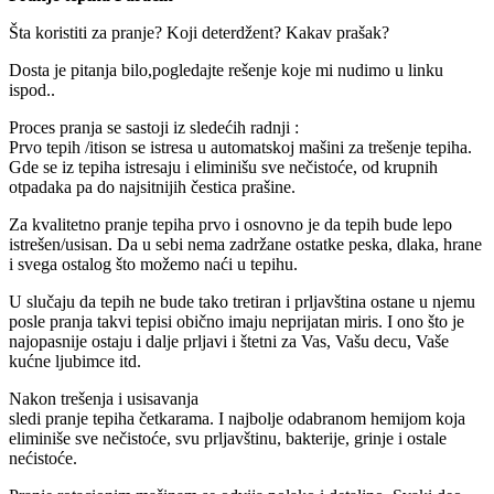
Šta koristiti za pranje? Koji deterdžent? Kakav prašak?
Dosta je pitanja bilo,pogledajte rešenje koje mi nudimo u linku
ispod..
Proces pranja se sastoji iz sledećih radnji :
Prvo tepih /itison se istresa u automatskoj mašini za trešenje tepiha.
Gde se iz tepiha istresaju i eliminišu sve nečistoće, od krupnih
otpadaka pa do najsitnijih čestica prašine.
Za kvalitetno pranje tepiha prvo i osnovno je da tepih bude lepo
istrešen/usisan. Da u sebi nema zadržane ostatke peska, dlaka, hrane
i svega ostalog što možemo naći u tepihu.
U slučaju da tepih ne bude tako tretiran i prljavština ostane u njemu
posle pranja takvi tepisi obično imaju neprijatan miris. I ono što je
najopasnije ostaju i dalje prljavi i štetni za Vas, Vašu decu, Vaše
kućne ljubimce itd.
Nakon trešenja i usisavanja
sledi pranje tepiha četkarama. I najbolje odabranom hemijom koja
eliminiše sve nečistoće, svu prljavštinu, bakterije, grinje i ostale
nećistoće.