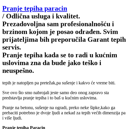
Pranje tepiha paracin
/ Odlična usluga i kvalitet.
Prezadovoljna sam profesionalnošću i
brzinom kojom je posao odrađen. Svim
prijateljima bih preporučila Garant tepih
servis.
Pranje tepiha kada se to radi u kućnim
uslovima zna da bude jako teško i
neuspešno.
tepih je natopljen pa pretežak,pa sušenje i kakvo će vreme biti.
Sve ovo što smo nabrojali jeste samo deo onog zapravo sta
predstavlja pranje tepiha i to baš u kućnim uslovima.
Pranje na betonu, sušenje na ogradi, preko neke šipke,kako ga
prebaciti potrebno je dvoje ljudi a nekad za tepih većih dimenzija pa
i više ljudi.
Pranje tepiha Paracin