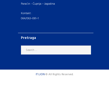
Paraćin - Ćuprija – Jagodina
Kontakt :
064/063–061–1
Pretraga
IT LION
© All Rights Reserved.