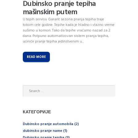
Dubinsko pranje tepiha
mašinskim putem
U tepih servisu Garant sezona pranja tepiha traje
tokom cele godine. Tepihe kada je hladno i vlazno vreme
sušimo u komori. Tako da tepihe vraćamo nazad za 2
dana. Potpuno automatizovan sistem pranja tepiha,
uciniće pranje tepiha jedinstvenim u...
READ MORE
КАТЕГОРИЈЕ
Dubinsko pranje automobila
(2)
dubinsko pranje name
(1)
Dubinsko pranje tepiha
(3)