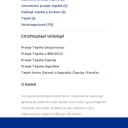
savremeno pranje tepiha
(2)
Sušenje tepiha u komori
(3)
Tepih
(3)
Uncategorized
(112)
СКОРАШЊИ ЧЛАНЦИ
Pranje Tepiha Despotovac
Pranje Tepiha u REKOVCU
Pranje Tepiha Ćuprija
Pranje Tepiha Jagodina
Tepih Servis Garant u Jagodini, Ćuprija i Paraćin
O NAMA
Sa najsavremenijom opremom i masinama najnovije
generacije peremo Vaše tepihe svih vrsta i garanrujemo
vrhunske rezultate. Kvalitet je nas primarni cilj a
zadovoljstvo naših mušterija naš motiv.