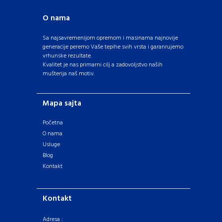
O nama
Sa najsavremenijom opremom i masinama najnovije
generacije peremo Vaše tepihe svih vrsta i garanrujemo
vrhunske rezultate.
Kvalitet je nas primarni cilj a zadovoljstvo naših
mušterija naš motiv.
Mapa sajta
Početna
O nama
Usluge
Blog
Kontakt
Kontakt
Adresa :