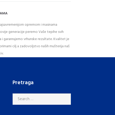
NAMA
najsavremenijom opremom i masinama
novije generacije peremo Vaše tepihe svih
a i garanrujemo vrhunske rezultate. Kvalitet je
primarni cilj a zadovoljstvo naših mušterija naš
iv.
Pretraga