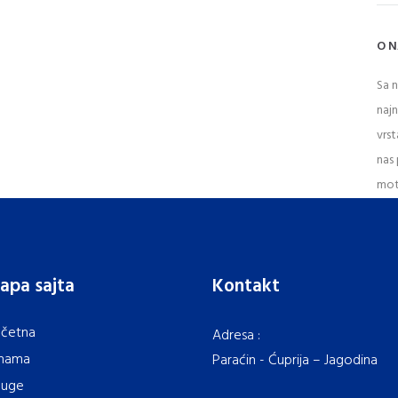
O 
Sa 
naj
vrst
nas 
mot
apa sajta
Kontakt
četna
Adresa :
nama
Paraćin - Ćuprija – Jagodina
luge