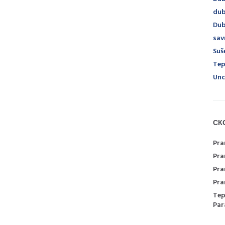
dub
Dub
sav
Suš
Tep
Unc
СК
Pra
Pra
Pra
Pra
Tep
Par