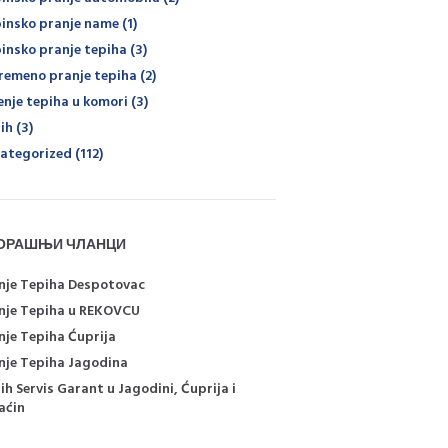
insko pranje name
(1)
insko pranje tepiha
(3)
remeno pranje tepiha
(2)
enje tepiha u komori
(3)
ih
(3)
ategorized
(112)
ОРАШЊИ ЧЛАНЦИ
nje Tepiha Despotovac
nje Tepiha u REKOVCU
nje Tepiha Ćuprija
nje Tepiha Jagodina
ih Servis Garant u Jagodini, Ćuprija i
aćin