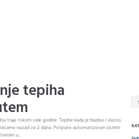
nje tepiha
utem
ha traje tokom cele godine. Tepihe kada je hladno i vlazno
КА
 vraćamo nazad za 2 dana. Potpuno automatizovan sistem
tvenim u...
Dub