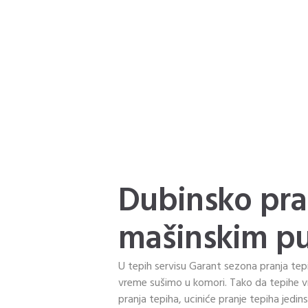
Dubinsko pra
mašinskim p
U tepih servisu Garant sezona pranja tepi
vreme sušimo u komori. Tako da tepihe
pranja tepiha, uciniće pranje tepiha jedins