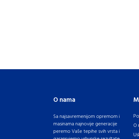
O nama
M
Po
Sa najsavremenijom opremom i
masinama najnovije generacije
O 
peremo Vaše tepihe svih vrsta i
Us