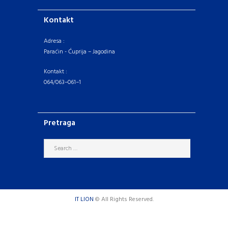
Kontakt
Adresa :
Paraćin - Ćuprija – Jagodina
Kontakt :
064/063–061–1
Pretraga
IT LION
© All Rights Reserved.