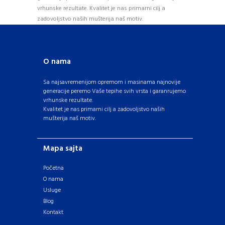
vrhunske rezultate. Kvalitet je nas primarni cilj a
zadovoljstvo naših mušterija naš motiv.
O nama
Sa najsavremenijom opremom i masinama najnovije
generacije peremo Vaše tepihe svih vrsta i garanrujemo
vrhunske rezultate.
Kvalitet je nas primarni cilj a zadovoljstvo naših
mušterija naš motiv.
Mapa sajta
Početna
O nama
Usluge
Blog
Kontakt