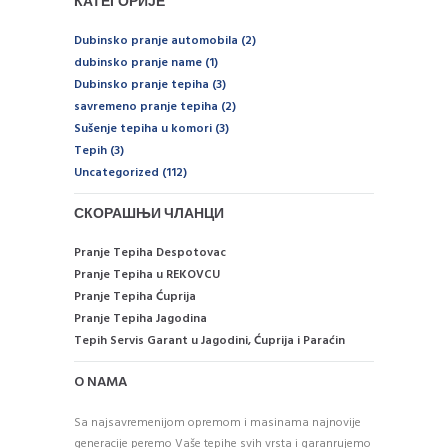
КАТЕГОРИЈЕ
Dubinsko pranje automobila
(2)
dubinsko pranje name
(1)
Dubinsko pranje tepiha
(3)
savremeno pranje tepiha
(2)
Sušenje tepiha u komori
(3)
Tepih
(3)
Uncategorized
(112)
СКОРАШЊИ ЧЛАНЦИ
Pranje Tepiha Despotovac
Pranje Tepiha u REKOVCU
Pranje Tepiha Ćuprija
Pranje Tepiha Jagodina
Tepih Servis Garant u Jagodini, Ćuprija i Paraćin
O NAMA
Sa najsavremenijom opremom i masinama najnovije
generacije peremo Vaše tepihe svih vrsta i garanrujemo