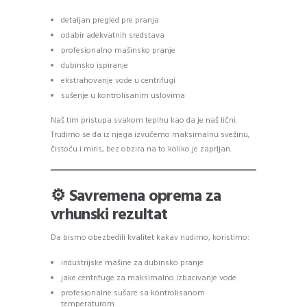
detaljan pregled pre pranja
odabir adekvatnih sredstava
profesionalno mašinsko pranje
dubinsko ispiranje
ekstrahovanje vode u centrifugi
sušenje u kontrolisanim uslovima
Naš tim pristupa svakom tepihu kao da je naš lični.
Trudimo se da iz njega izvučemo maksimalnu svežinu,
čistoću i miris, bez obzira na to koliko je zaprljan.
⚙️ Savremena oprema za
vrhunski rezultat
Da bismo obezbedili kvalitet kakav nudimo, koristimo:
industrijske mašine za dubinsko pranje
jake centrifuge za maksimalno izbacivanje vode
profesionalne sušare sa kontrolisanom
temperaturom