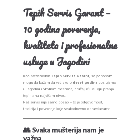
Tepih Servis Garant –
10 godina poverenja,
kvaliteta i profesionalne
usluge u Jagodini
Kao predstavnik
Tepih Servisa Garant
, sa ponosom
mogu da kažem da već skoro
deset godina
poslujemo
u Jagodini i okolnim mestima, pružajući uslugu pranja
tepiha na najvišem nivou.
Naš servis nije samo posao – to je odgovornost,
tradicija i poverenje koje svakodnevno opravdavamo.
👥 Svaka mušterija nam je
važna