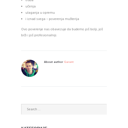
truda
učenja
ulaganja u opremu
i iznad svega – poverenja mušterija
Ovo poverenje nas obavezuje da budemo još bolji, još
brži i još profesionalniji.
About author
Garant