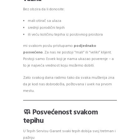
Bez obzira da li donosite:
mali otirač sa ulaza
srednji porodični tepih
ili veću količinu tepiha iz poslovnog prostora
mi svakom poslu pristupamo
podjednako
posvećeno
. Za nas ne postoji “mali” ili “veliki” klijent.
Postoji samo čovek koji je nama ukazao poverenje – a
to je najveća vrednost koju možemo dobiti.
Zato svakog dana radimo tako da svaka mušterija zna
da je kod nas dobrodošla, poštovana i uvek na prvom
mestu.
🧼 Posvećenost svakom
tepihu
U Tepih Servisu Garant svaki tepih dobija svoj tretman i
pažnju: