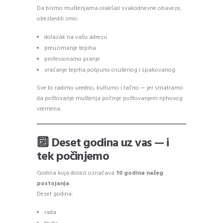
Da bismo mušterijama olakšali svakodnevne obaveze,
obezbedili smo:
dolazak na vašu adresu
preuzimanje tepiha
profesionalno pranje
vraćanje tepiha potpuno osušenog i spakovanog
Sve to radimo uredno, kulturno i tačno — jer smatramo
da poštovanje mušterija počinje poštovanjem njihovog
vremena.
🔟 Deset godina uz vas — i
tek počinjemo
Godina koja dolazi označava
10 godina našeg
postojanja
.
Deset godina:
rada