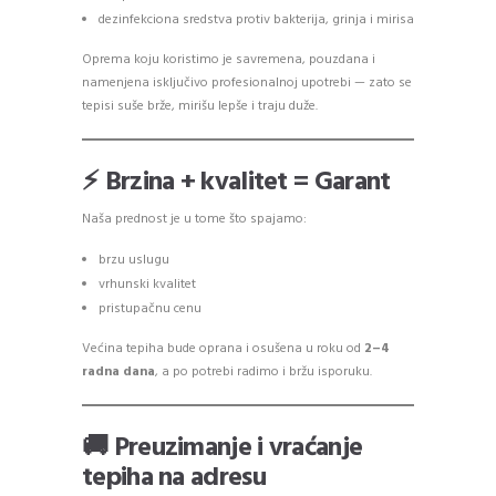
dezinfekciona sredstva protiv bakterija, grinja i mirisa
Oprema koju koristimo je savremena, pouzdana i
namenjena isključivo profesionalnoj upotrebi — zato se
tepisi suše brže, mirišu lepše i traju duže.
⚡ Brzina + kvalitet = Garant
Naša prednost je u tome što spajamo:
brzu uslugu
vrhunski kvalitet
pristupačnu cenu
Većina tepiha bude oprana i osušena u roku od
2–4
radna dana
, a po potrebi radimo i bržu isporuku.
🚚 Preuzimanje i vraćanje
tepiha na adresu