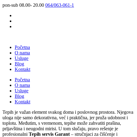
pon-sub 08.00- 20.00
064/063-061-1
Početna
O nama
Usluge
Blog
Kontakt
Početna
O nama
Usluge
Blog
Kontakt
Tepih je važan element svakog doma i poslovnog prostora. Njegova
uloga nije samo dekorativna, već i praktična, jer pruža udobnost i
toplotu. Međutim, s vremenom, tepihe može zahvatiti prašina,
prljavština i neugodni mirisi. U tom slučaju, pravo rešenje je
profesionalni
Tepih servis Garant
– stručnjaci za čišćenje i