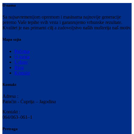
O nama
Sa najsavremenijom opremom i masinama najnovije generacije
peremo Vaše tepihe svih vrsta i garanrujemo vrhunske rezultate.
Kvalitet je nas primarni cilj a zadovoljstvo naših mušterija naš motiv.
Mapa sajta
Početna
O nama
Usluge
Blog
Kontakt
Kontakt
Adresa :
Paraćin - Ćuprija – Jagodina
Kontakt :
064/063–061–1
Pretraga