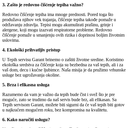
3. Zašto je redovno čišćenje tepiha važno?
Redovno čišćenje tepiha ima mnoge prednosti. Pored toga što
produžava njihov vek trajanja, čišćenje tepiha takođe pomaže u
održavanju zdravlja. Tepisi mogu akumulirati prašinu, grinje i
alergene, koji mogu izazvati respiratorne probleme. Redovno
čišćenje pomaže u smanjenju ovih rizika i doprinosi boljim životnim
uslovima.
4. Ekološki prihvatljiv pristup
U Tepih servisu Garant brinemo o zaštiti životne sredine. Koristimo
ekološka sredstva za čišćenje koja su bezbedna za vaš tepih, ali i za
vaš dom, decu i kućne ljubimce. Naša misija je da pružimo vrhunske
usluge bez ugrožavanja okoline.
5. Brza i efikasna usluga
Razumemo da vam je važno da tepih bude čist i svež što je pre
moguće, zato se trudimo da naš servis bude brz, ali efikasan. Sa
Tepih servisom Garant, možete biti sigurni da će vaš tepih biti gotov
u najkraćem mogućem roku, bez kompromisa na kvalitetu.
6. Kako naručiti uslugu?