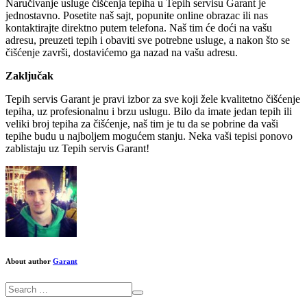
Naručivanje usluge čišćenja tepiha u Tepih servisu Garant je
jednostavno. Posetite naš sajt, popunite online obrazac ili nas
kontaktirajte direktno putem telefona. Naš tim će doći na vašu
adresu, preuzeti tepih i obaviti sve potrebne usluge, a nakon što se
čišćenje završi, dostavićemo ga nazad na vašu adresu.
Zaključak
Tepih servis Garant je pravi izbor za sve koji žele kvalitetno čišćenje
tepiha, uz profesionalnu i brzu uslugu. Bilo da imate jedan tepih ili
veliki broj tepiha za čišćenje, naš tim je tu da se pobrine da vaši
tepihe budu u najboljem mogućem stanju. Neka vaši tepisi ponovo
zablistaju uz Tepih servis Garant!
About author
Garant