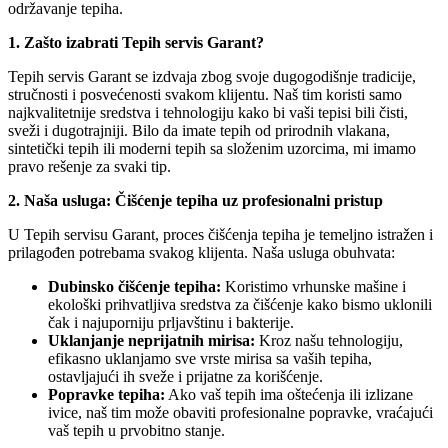
održavanje tepiha.
1. Zašto izabrati Tepih servis Garant?
Tepih servis Garant se izdvaja zbog svoje dugogodišnje tradicije,
stručnosti i posvećenosti svakom klijentu. Naš tim koristi samo
najkvalitetnije sredstva i tehnologiju kako bi vaši tepisi bili čisti,
sveži i dugotrajniji. Bilo da imate tepih od prirodnih vlakana,
sintetički tepih ili moderni tepih sa složenim uzorcima, mi imamo
pravo rešenje za svaki tip.
2. Naša usluga: Čišćenje tepiha uz profesionalni pristup
U Tepih servisu Garant, proces čišćenja tepiha je temeljno istražen i
prilagođen potrebama svakog klijenta. Naša usluga obuhvata:
Dubinsko čišćenje tepiha:
Koristimo vrhunske mašine i
ekološki prihvatljiva sredstva za čišćenje kako bismo uklonili
čak i najuporniju prljavštinu i bakterije.
Uklanjanje neprijatnih mirisa:
Kroz našu tehnologiju,
efikasno uklanjamo sve vrste mirisa sa vaših tepiha,
ostavljajući ih sveže i prijatne za korišćenje.
Popravke tepiha:
Ako vaš tepih ima oštećenja ili izlizane
ivice, naš tim može obaviti profesionalne popravke, vraćajući
vaš tepih u prvobitno stanje.