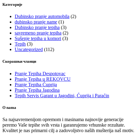
Категорије
Dubinsko pranje automobila
(2)
dubinsko pranje name
(1)
Dubinsko pranje tepiha
(3)
savremeno pranje tepiha
(2)
Sušenje tepiha u komori
(3)
Tepih
(3)
Uncategorized
(112)
Скорашњи чланци
Pranje Tepiha Despotovac
Pranje Tepiha u REKOVCU
Pranje Tepiha Ćuprija
Pranje Tepiha Jagodina
Tepih Servis Garant u Jagodini, Ćuprija i Paraćin
O nama
Sa najsavremenijom opremom i masinama najnovije generacije
peremo Vaše tepihe svih vrsta i garanrujemo vrhunske rezultate.
Kvalitet je nas primarni cilj a zadovoljstvo naših mušterija naš motiv.