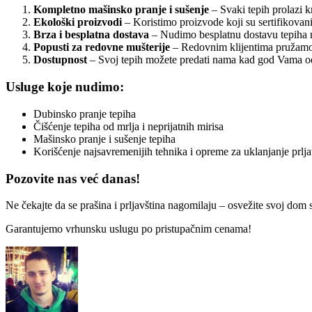
Kompletno mašinsko pranje i sušenje
– Svaki tepih prolazi k
Ekološki proizvodi
– Koristimo proizvode koji su sertifikovani
Brza i besplatna dostava
– Nudimo besplatnu dostavu tepiha na
Popusti za redovne mušterije
– Redovnim klijentima pružamo r
Dostupnost
– Svoj tepih možete predati nama kad god Vama odg
Usluge koje nudimo:
Dubinsko pranje tepiha
Čišćenje tepiha od mrlja i neprijatnih mirisa
Mašinsko pranje i sušenje tepiha
Korišćenje najsavremenijih tehnika i opreme za uklanjanje prlja
Pozovite nas već danas!
Ne čekajte da se prašina i prljavština nagomilaju – osvežite svoj do
Garantujemo vrhunsku uslugu po pristupačnim cenama!