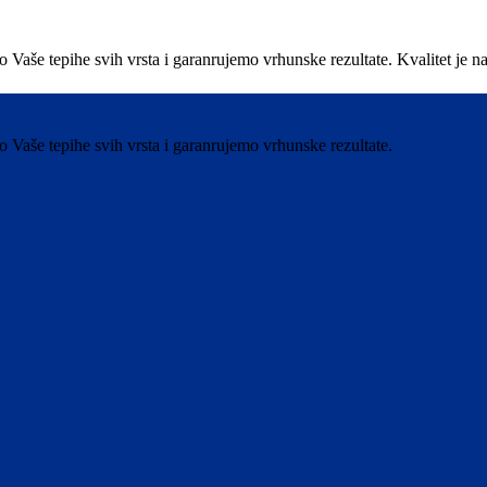
e tepihe svih vrsta i garanrujemo vrhunske rezultate. Kvalitet je nas 
aše tepihe svih vrsta i garanrujemo vrhunske rezultate.