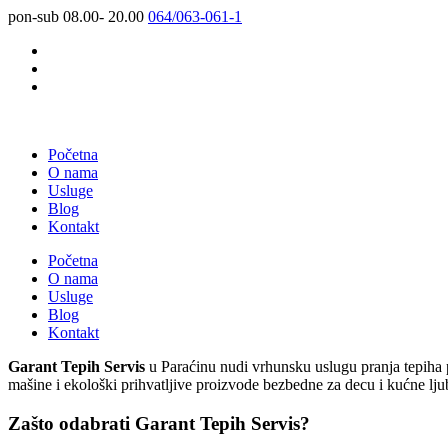
pon-sub 08.00- 20.00
064/063-061-1
Početna
O nama
Usluge
Blog
Kontakt
Početna
O nama
Usluge
Blog
Kontakt
Garant Tepih Servis
u Paraćinu nudi vrhunsku uslugu pranja tepiha po
mašine i ekološki prihvatljive proizvode bezbedne za decu i kućne lj
Zašto odabrati Garant Tepih Servis?