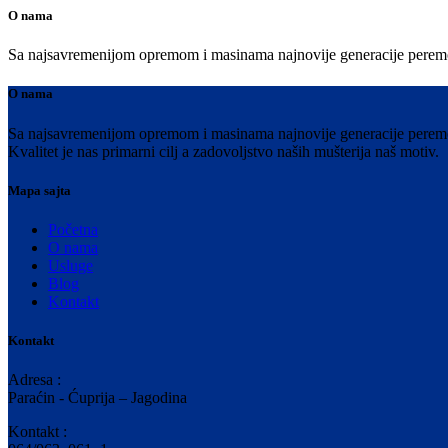
O nama
Sa najsavremenijom opremom i masinama najnovije generacije peremo Vaš
O nama
Sa najsavremenijom opremom i masinama najnovije generacije peremo V
Kvalitet je nas primarni cilj a zadovoljstvo naših mušterija naš motiv.
Mapa sajta
Početna
O nama
Usluge
Blog
Kontakt
Kontakt
Adresa :
Paraćin - Ćuprija – Jagodina
Kontakt :