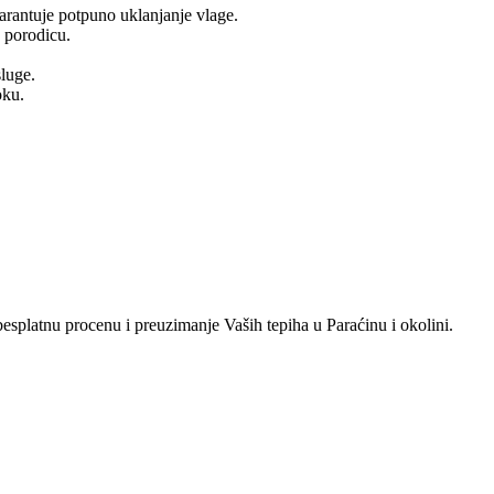
garantuje potpuno uklanjanje vlage.
u porodicu.
luge.
oku.
esplatnu procenu i preuzimanje Vaših tepiha u Paraćinu i okolini.