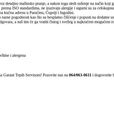
roz detaljno mašinsko pranje, a nakon toga sledi sušenje na način koji 
 prema ISO standardima, ne izazivaju alergije i sigurni su za celokupn
 kućnu adresu u Paraćinu, Ćupriji i Jagodini.
azne pogodnosti kao što su besplatno čišćenje i popusti na dodatne us
ovara, a naš tim će ga vratiti čistog i svežeg u najkraćem mogućem r
vštine i alergena
m sa Garant Tepih Servisom! Pozovite nas na
064/063-0611
i dogovorite b