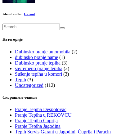
About author
Garant
Категорије
Dubinsko pranje automobila
(2)
dubinsko pranje name
(1)
Dubinsko pranje tepiha
(3)
savremeno pranje tepiha
(2)
Sušenje tepiha u komori
(3)
Tepih
(3)
Uncategorized
(112)
Скорашњи чланци
Pranje Tepiha Despotovac
Pranje Tepiha u REKOVCU
Pranje Tepiha Ćuprija
Pranje Tepiha Jagodina
Tepih Servis Garant u Jagodini, Ćuprija i Paraćin