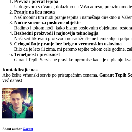
Prevoz i povrat tepiha
U dogovoru sa Vama, dolazimo na Vašu adresu, preuzimamo tepi
Pranje na licu mesta
Naš mobilni tim nudi pranje tepiha i nameštaja direktno u Vaš
Noćne smene za poslovne objekte
Radimo i tokom noći, kako bismo poslovnim objektima, restoran
Bezbedni proizvodi i najnovija tehnologija
Naši sertifikovani proizvodi ne sadrže štetne hemikalije i pot
Celogodišnje pranje bez brige o vremenskim uslovima
Bilo da je leto ili zima, mi peremo tepihe tokom cele godine, z
Temeljnost i preciznost
Garant Tepih Servis ne pravi kompromise kada je u pitanju kvali
Kontaktirajte nas
Ako želite vrhunski servis po pristupačnim cenama,
Garant Tepih Se
već danas!
About author
Garant