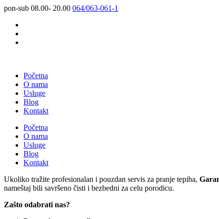
pon-sub 08.00- 20.00
064/063-061-1
Početna
O nama
Usluge
Blog
Kontakt
Početna
O nama
Usluge
Blog
Kontakt
Ukoliko tražite profesionalan i pouzdan servis za pranje tepiha,
Garan
nameštaj bili savršeno čisti i bezbedni za celu porodicu.
Zašto odabrati nas?