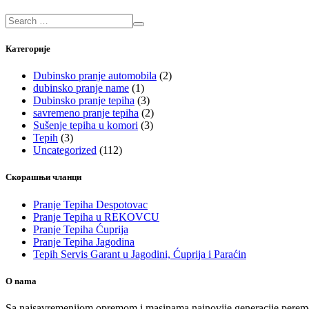
Категорије
Dubinsko pranje automobila
(2)
dubinsko pranje name
(1)
Dubinsko pranje tepiha
(3)
savremeno pranje tepiha
(2)
Sušenje tepiha u komori
(3)
Tepih
(3)
Uncategorized
(112)
Скорашњи чланци
Pranje Tepiha Despotovac
Pranje Tepiha u REKOVCU
Pranje Tepiha Ćuprija
Pranje Tepiha Jagodina
Tepih Servis Garant u Jagodini, Ćuprija i Paraćin
O nama
Sa najsavremenijom opremom i masinama najnovije generacije peremo Vaš