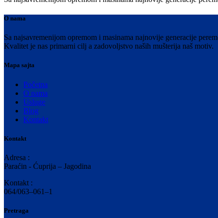
O nama
Sa najsavremenijom opremom i masinama najnovije generacije peremo V
Kvalitet je nas primarni cilj a zadovoljstvo naših mušterija naš motiv.
Mapa sajta
Početna
O nama
Usluge
Blog
Kontakt
Kontakt
Adresa :
Paraćin - Ćuprija – Jagodina
Kontakt :
064/063–061–1
Pretraga