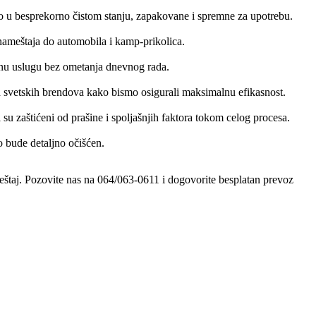
o u besprekorno čistom stanju, zapakovane i spremne za upotrebu.
nameštaja do automobila i kamp-prikolica.
alnu uslugu bez ometanja dnevnog rada.
ih svetskih brendova kako bismo osigurali maksimalnu efikasnost.
su zaštićeni od prašine i spoljašnjih faktora tokom celog procesa.
o bude detaljno očišćen.
meštaj. Pozovite nas na 064/063-0611 i dogovorite besplatan prevoz