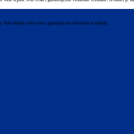
aše tepihe svih vrsta i garanrujemo vrhunske rezultate.