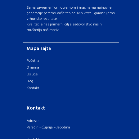
Sa najsavremenijom opremom i masinama najnovije
generacije peremo Vaše tepihe svih vrsta i garanrujemo
vrhunske rezultate.
Kvalitet je nas primarni cilj a zadovoljstvo naših
mušterija naš motiv.
Mapa sajta
Početna
O nama
Usluge
Blog
Kontakt
Kontakt
Adresa :
Paraćin - Ćuprija – Jagodina