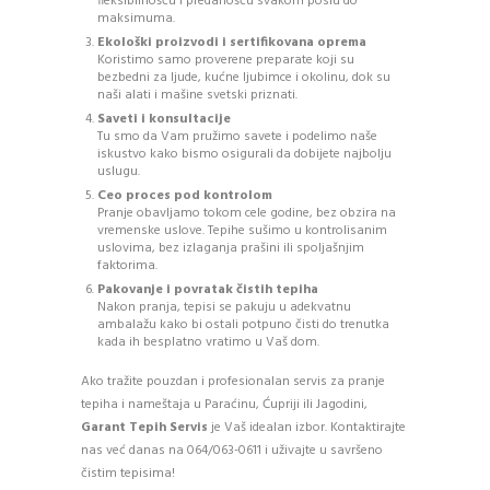
fleksibilnošću i predanošću svakom poslu do
maksimuma.
Ekološki proizvodi i sertifikovana oprema
Koristimo samo proverene preparate koji su
bezbedni za ljude, kućne ljubimce i okolinu, dok su
naši alati i mašine svetski priznati.
Saveti i konsultacije
Tu smo da Vam pružimo savete i podelimo naše
iskustvo kako bismo osigurali da dobijete najbolju
uslugu.
Ceo proces pod kontrolom
Pranje obavljamo tokom cele godine, bez obzira na
vremenske uslove. Tepihe sušimo u kontrolisanim
uslovima, bez izlaganja prašini ili spoljašnjim
faktorima.
Pakovanje i povratak čistih tepiha
Nakon pranja, tepisi se pakuju u adekvatnu
ambalažu kako bi ostali potpuno čisti do trenutka
kada ih besplatno vratimo u Vaš dom.
Ako tražite pouzdan i profesionalan servis za pranje
tepiha i nameštaja u Paraćinu, Ćupriji ili Jagodini,
Garant Tepih Servis
je Vaš idealan izbor. Kontaktirajte
nas već danas na 064/063-0611 i uživajte u savršeno
čistim tepisima!