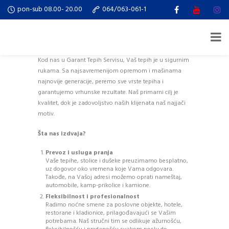
pon-sub 08.00- 20.00
064/063-061-1
Kod nas u Garant Tepih Servisu, Vaš tepih je u sigurnim
rukama. Sa najsavremenijom opremom i mašinama
najnovije generacije, peremo sve vrste tepiha i
garantujemo vrhunske rezultate. Naš primarni cilj je
kvalitet, dok je zadovoljstvo naših klijenata naš najjači
motiv.
Šta nas izdvaja?
Prevoz i usluga pranja
Vaše tepihe, stolice i dušeke preuzimamo besplatno,
uz dogovor oko vremena koje Vama odgovara.
Takođe, na Vašoj adresi možemo oprati nameštaj,
automobile, kamp-prikolice i kamione.
Fleksibilnost i profesionalnost
Radimo noćne smene za poslovne objekte, hotele,
restorane i kladionice, prilagođavajući se Vašim
potrebama. Naš stručni tim se odlikuje ažurnošću,