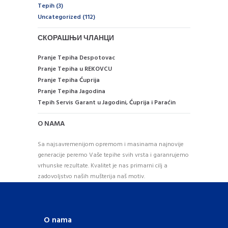
Tepih
(3)
Uncategorized
(112)
СКОРАШЊИ ЧЛАНЦИ
Pranje Tepiha Despotovac
Pranje Tepiha u REKOVCU
Pranje Tepiha Ćuprija
Pranje Tepiha Jagodina
Tepih Servis Garant u Jagodini, Ćuprija i Paraćin
O NAMA
Sa najsavremenijom opremom i masinama najnovije
generacije peremo Vaše tepihe svih vrsta i garanrujemo
vrhunske rezultate. Kvalitet je nas primarni cilj a
zadovoljstvo naših mušterija naš motiv.
O nama