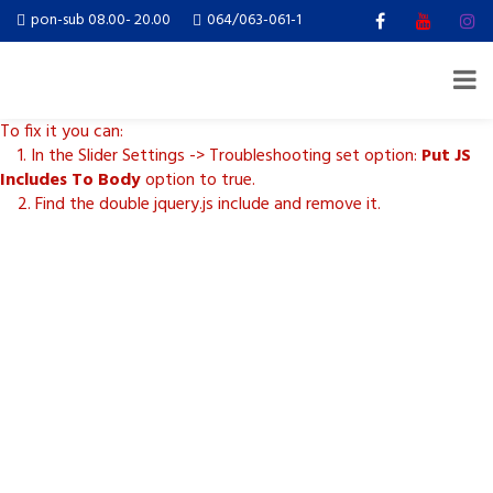
Revolution Slider Error: You have some jquery.js library include that
pon-sub 08.00- 20.00
064/063-061-1
comes after the revolution files js include.
This includes make eliminates the revolution slider libraries, and
make it not work.
To fix it you can:
1. In the Slider Settings -> Troubleshooting set option:
Put JS
Includes To Body
option to true.
2. Find the double jquery.js include and remove it.