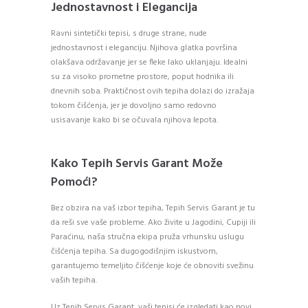
Jednostavnost i Elegancija
Ravni sintetički tepisi, s druge strane, nude
jednostavnost i eleganciju. Njihova glatka površina
olakšava održavanje jer se fleke lako uklanjaju. Idealni
su za visoko prometne prostore, poput hodnika ili
dnevnih soba. Praktičnost ovih tepiha dolazi do izražaja
tokom čišćenja, jer je dovoljno samo redovno
usisavanje kako bi se očuvala njihova lepota.
Kako Tepih Servis Garant Može
Pomoći?
Bez obzira na vaš izbor tepiha, Tepih Servis Garant je tu
da reši sve vaše probleme. Ako živite u Jagodini, Cupiji ili
Paraćinu, naša stručna ekipa pruža vrhunsku uslugu
čišćenja tepiha. Sa dugogodišnjim iskustvom,
garantujemo temeljito čišćenje koje će obnoviti svežinu
vaših tepiha.
Uz Tepih Servis Garant, vaši tepisi će izgledati kao novi,