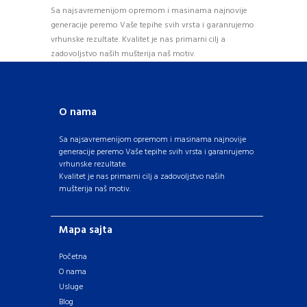
Sa najsavremenijom opremom i masinama najnovije
generacije peremo Vaše tepihe svih vrsta i garanrujemo
vrhunske rezultate. Kvalitet je nas primarni cilj a
zadovoljstvo naših mušterija naš motiv.
O nama
Sa najsavremenijom opremom i masinama najnovije
generacije peremo Vaše tepihe svih vrsta i garanrujemo
vrhunske rezultate.
Kvalitet je nas primarni cilj a zadovoljstvo naših
mušterija naš motiv.
Mapa sajta
Početna
O nama
Usluge
Blog