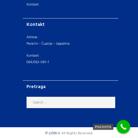
Kontakt
Kontakt
Adresa :
Paraćin - Ćuprija – Jagodina
Kontakt :
064/063–061–1
Pretraga
POZOVITE
IT LION
© All Rights Reserved.