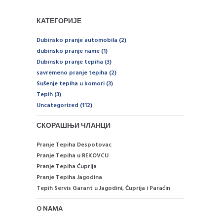
КАТЕГОРИЈЕ
Dubinsko pranje automobila
(2)
dubinsko pranje name
(1)
Dubinsko pranje tepiha
(3)
savremeno pranje tepiha
(2)
Sušenje tepiha u komori
(3)
Tepih
(3)
Uncategorized
(112)
СКОРАШЊИ ЧЛАНЦИ
Pranje Tepiha Despotovac
Pranje Tepiha u REKOVCU
Pranje Tepiha Ćuprija
Pranje Tepiha Jagodina
Tepih Servis Garant u Jagodini, Ćuprija i Paraćin
O NAMA