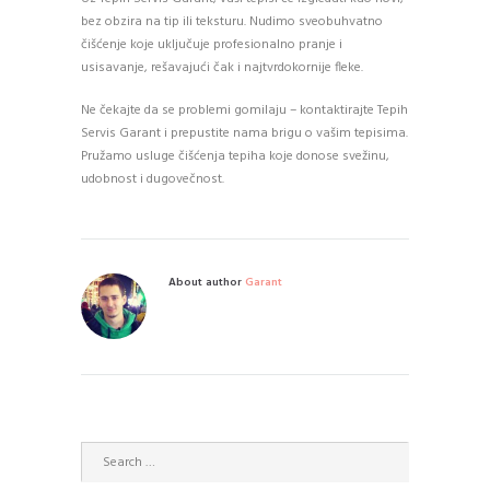
bez obzira na tip ili teksturu. Nudimo sveobuhvatno
čišćenje koje uključuje profesionalno pranje i
usisavanje, rešavajući čak i najtvrdokornije fleke.
Ne čekajte da se problemi gomilaju – kontaktirajte Tepih
Servis Garant i prepustite nama brigu o vašim tepisima.
Pružamo usluge čišćenja tepiha koje donose svežinu,
udobnost i dugovečnost.
About author
Garant