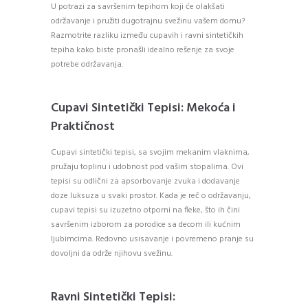
U potrazi za savršenim tepihom koji će olakšati
održavanje i pružiti dugotrajnu svežinu vašem domu?
Razmotrite razliku između cupavih i ravni sintetičkih
tepiha kako biste pronašli idealno rešenje za svoje
potrebe održavanja.
Cupavi Sintetički Tepisi: Mekoća i
Praktičnost
Cupavi sintetički tepisi, sa svojim mekanim vlaknima,
pružaju toplinu i udobnost pod vašim stopalima. Ovi
tepisi su odlični za apsorbovanje zvuka i dodavanje
doze luksuza u svaki prostor. Kada je reč o održavanju,
cupavi tepisi su izuzetno otporni na fleke, što ih čini
savršenim izborom za porodice sa decom ili kućnim
ljubimcima. Redovno usisavanje i povremeno pranje su
dovoljni da održe njihovu svežinu.
Ravni Sintetički Tepisi: