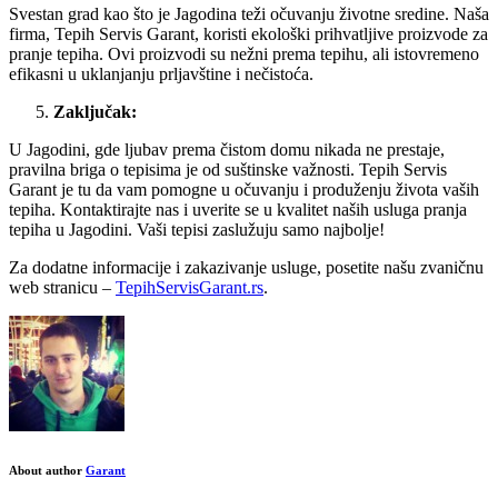
Svestan grad kao što je Jagodina teži očuvanju životne sredine. Naša
firma, Tepih Servis Garant, koristi ekološki prihvatljive proizvode za
pranje tepiha. Ovi proizvodi su nežni prema tepihu, ali istovremeno
efikasni u uklanjanju prljavštine i nečistoća.
Zaključak:
U Jagodini, gde ljubav prema čistom domu nikada ne prestaje,
pravilna briga o tepisima je od suštinske važnosti. Tepih Servis
Garant je tu da vam pomogne u očuvanju i produženju života vaših
tepiha. Kontaktirajte nas i uverite se u kvalitet naših usluga pranja
tepiha u Jagodini. Vaši tepisi zaslužuju samo najbolje!
Za dodatne informacije i zakazivanje usluge, posetite našu zvaničnu
web stranicu –
TepihServisGarant.rs
.
About author
Garant