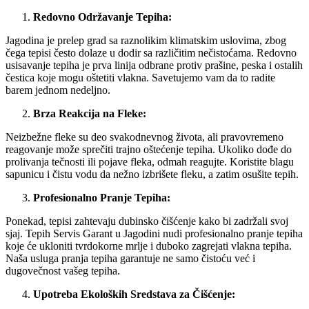
Redovno Održavanje Tepiha:
Jagodina je prelep grad sa raznolikim klimatskim uslovima, zbog
čega tepisi često dolaze u dodir sa različitim nečistoćama. Redovno
usisavanje tepiha je prva linija odbrane protiv prašine, peska i ostalih
čestica koje mogu oštetiti vlakna. Savetujemo vam da to radite
barem jednom nedeljno.
Brza Reakcija na Fleke:
Neizbežne fleke su deo svakodnevnog života, ali pravovremeno
reagovanje može sprečiti trajno oštećenje tepiha. Ukoliko dođe do
prolivanja tečnosti ili pojave fleka, odmah reagujte. Koristite blagu
sapunicu i čistu vodu da nežno izbrišete fleku, a zatim osušite tepih.
Profesionalno Pranje Tepiha:
Ponekad, tepisi zahtevaju dubinsko čišćenje kako bi zadržali svoj
sjaj. Tepih Servis Garant u Jagodini nudi profesionalno pranje tepiha
koje će ukloniti tvrdokorne mrlje i duboko zagrejati vlakna tepiha.
Naša usluga pranja tepiha garantuje ne samo čistoću već i
dugovečnost vašeg tepiha.
Upotreba Ekoloških Sredstava za Čišćenje: