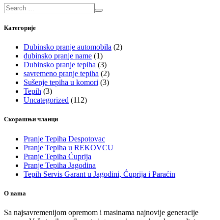
Категорије
Dubinsko pranje automobila
(2)
dubinsko pranje name
(1)
Dubinsko pranje tepiha
(3)
savremeno pranje tepiha
(2)
Sušenje tepiha u komori
(3)
Tepih
(3)
Uncategorized
(112)
Скорашњи чланци
Pranje Tepiha Despotovac
Pranje Tepiha u REKOVCU
Pranje Tepiha Ćuprija
Pranje Tepiha Jagodina
Tepih Servis Garant u Jagodini, Ćuprija i Paraćin
O nama
Sa najsavremenijom opremom i masinama najnovije generacije