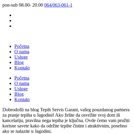
pon-sub 08.00- 20.00
064/063-061-1
Početna
O nama
Usluge
Blog
Kontakt
Početna
O nama
Usluge
Blog
Kontakt
Dobrodošli na blog Tepih Servis Garant, vašeg pouzdanog partnera
za pranje tepiha u Jagodini! Ako želite da osvežite svoj dom ili
kancelariju, pravilna nega tepiha je ključna. Ovde ćemo vam pružiti
korisne savete kako da održite tepihe čistim i atraktivnim, posebno
ako se nalazite u Jagodini.