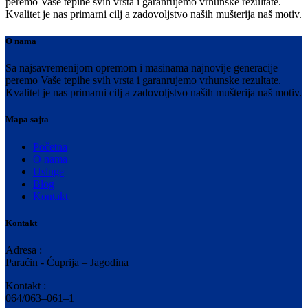
peremo Vaše tepihe svih vrsta i garanrujemo vrhunske rezultate.
Kvalitet je nas primarni cilj a zadovoljstvo naših mušterija naš motiv.
O nama
Sa najsavremenijom opremom i masinama najnovije generacije
peremo Vaše tepihe svih vrsta i garanrujemo vrhunske rezultate.
Kvalitet je nas primarni cilj a zadovoljstvo naših mušterija naš motiv.
Mapa sajta
Početna
O nama
Usluge
Blog
Kontakt
Kontakt
Adresa :
Paraćin - Ćuprija – Jagodina
Kontakt :
064/063–061–1