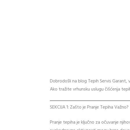
Dobrodošli na blog Tepih Servis Garant, 
Ako tražite vrhunsku uslugu čišćenja tepi
SEKCIJA 1: Zašto je Pranje Tepiha Važno?
Pranje tepiha je ključno za očuvanje njih