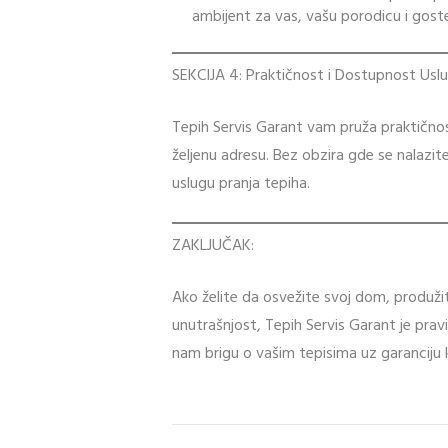
ambijent za vas, vašu porodicu i gost
SEKCIJA 4: Praktičnost i Dostupnost Usl
Tepih Servis Garant vam pruža praktičnos
željenu adresu. Bez obzira gde se nalaz
uslugu pranja tepiha.
ZAKLJUČAK:
Ako želite da osvežite svoj dom, produžit
unutrašnjost, Tepih Servis Garant je pravi
nam brigu o vašim tepisima uz garanciju kv