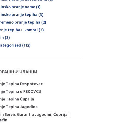
insko pranje name
(1)
insko pranje tepiha
(3)
remeno pranje tepiha
(2)
enje tepiha u komori
(3)
ih
(3)
ategorized
(112)
ОРАШЊИ ЧЛАНЦИ
nje Tepiha Despotovac
nje Tepiha u REKOVCU
nje Tepiha Ćuprija
nje Tepiha Jagodina
ih Servis Garant u Jagodini, Ćuprija i
aćin