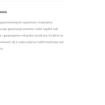
NAMA
najsavremenijom opremom i masinama
novije generacije peremo Vaše tepihe svih
a i garanrujemo vrhunske rezultate. Kvalitet je
primarni cilj a zadovoljstvo naših mušterija naš
iv.