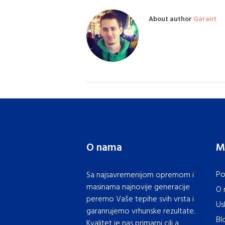
About author
Garant
O nama
M
Po
Sa najsavremenijom opremom i
masinama najnovije generacije
O 
peremo Vaše tepihe svih vrsta i
Us
garanrujemo vrhunske rezultate.
Bl
Kvalitet je nas primarni cilj a