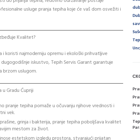
i do prljanja tepiha, redovno održavanje postaje
dub
ofesionalne usluge pranja tepiha koje će vaš dom osvežiti i
Dub
sav
Suš
zbeđuje Kvalitet?
Tep
Unc
i koristi najmoderniju opremu i ekološki prihvatljive
 dugogodišnje iskustvo, Tepih Servis Garant garantuje
 sa brzom uslugom.
СК
Pra
a u Gradu Ćupriji
Pra
o pranje tepiha pomaže u očuvanju njihove vrednosti i
Pra
tni vek.
Pra
rašine, grinja i bakterija, pranje tepiha poboljšava kvalitet
Tep
Par
avijim mestom za život.
rinose estetskom izgledu prostora, stvarajući prijatan