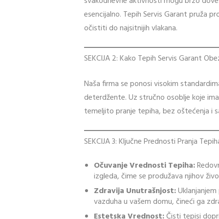
svakodnevne aktivnosti mogu brzo dovest
esencijalno. Tepih Servis Garant pruža pr
očistiti do najsitnijih vlakana.
SEKCIJA 2: Kako Tepih Servis Garant Obe
Naša firma se ponosi visokim standardima 
deterdžente. Uz stručno osoblje koje ima
temeljito pranje tepiha, bez oštećenja i
SEKCIJA 3: Ključne Prednosti Pranja Tepih
Očuvanje Vrednosti Tepiha:
Redovn
izgleda, čime se produžava njihov živo
Zdravija Unutrašnjost:
Uklanjanjem p
vazduha u vašem domu, čineći ga zdr
Estetska Vrednost:
Čisti tepisi dop