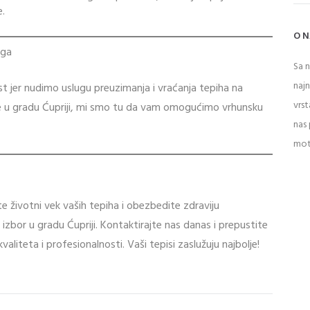
e.
O 
uga
Sa 
naj
t jer nudimo uslugu preuzimanja i vraćanja tepiha na
vrst
ite u gradu Ćupriji, mi smo tu da vam omogućimo vrhunsku
nas 
mot
e životni vek vaših tepiha i obezbedite zdraviju
 izbor u gradu Ćupriji. Kontaktirajte nas danas i prepustite
aliteta i profesionalnosti. Vaši tepisi zaslužuju najbolje!