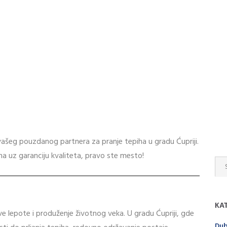
vašeg pouzdanog partnera za pranje tepiha u gradu Ćupriji.
ha uz garanciju kvaliteta, pravo ste mesto!
КА
ove lepote i produženje životnog veka. U gradu Ćupriji, gde
Dub