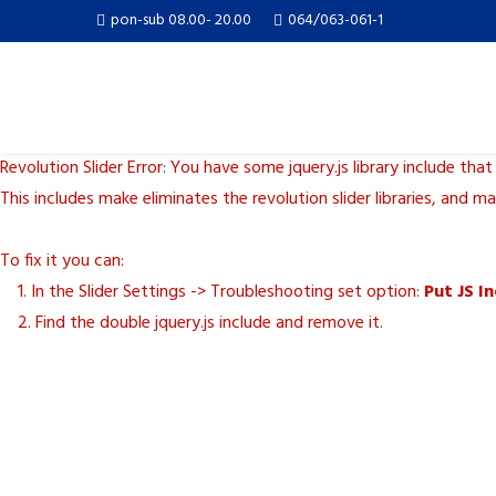
pon-sub 08.00- 20.00
064/063-061-1
Revolution Slider Error: You have some jquery.js library include that
This includes make eliminates the revolution slider libraries, and m
To fix it you can:
1. In the Slider Settings -> Troubleshooting set option:
Put JS I
2. Find the double jquery.js include and remove it.