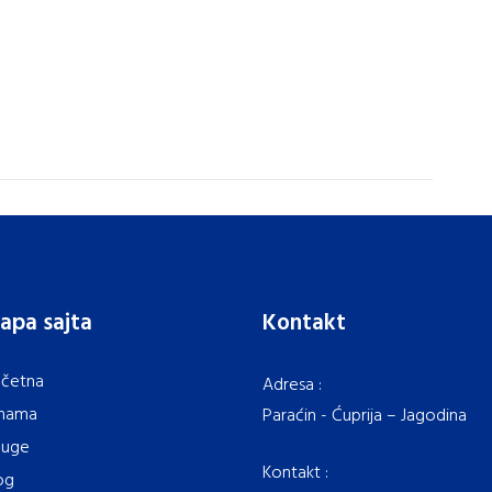
apa sajta
Kontakt
četna
Adresa :
nama
Paraćin - Ćuprija – Jagodina
luge
Kontakt :
og