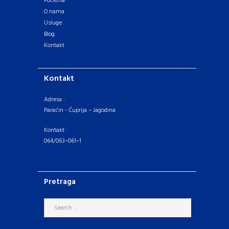
Početna
O nama
Usluge
Blog
Kontakt
Kontakt
Adresa :
Paraćin - Ćuprija – Jagodina
Kontakt :
064/063–061–1
Pretraga