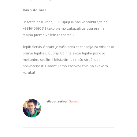
Kako do nas?
Posetite našu radnju u Ćupriji ili nas kontaktirajte na
+381640630611 kako bismo zakazali uslugu pranja
tepiha prema vašem rasporedu.
Tepih Servis Garant je vaša prva destinacija za vrhunsko
pranje tepiha u Ćupriji. Učinite svoje tepihe ponovo
mekanim, svežim i blistavim uz našu stručnost i
posvećenost. Garantujemo zadovoljstvo na svakom
koraku!
About author
Garant