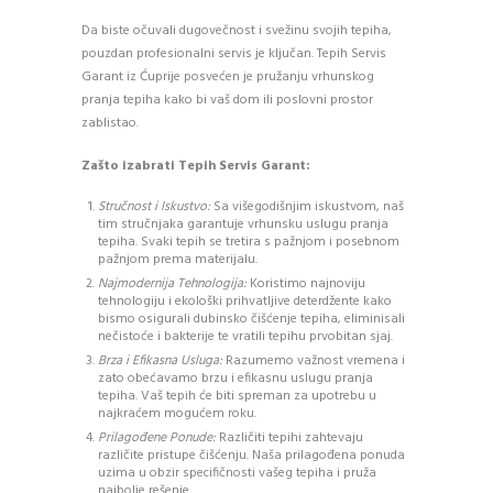
Da biste očuvali dugovečnost i svežinu svojih tepiha,
pouzdan profesionalni servis je ključan. Tepih Servis
Garant iz Ćuprije posvećen je pružanju vrhunskog
pranja tepiha kako bi vaš dom ili poslovni prostor
zablistao.
Zašto izabrati Tepih Servis Garant:
Stručnost i Iskustvo:
Sa višegodišnjim iskustvom, naš
tim stručnjaka garantuje vrhunsku uslugu pranja
tepiha. Svaki tepih se tretira s pažnjom i posebnom
pažnjom prema materijalu.
Najmodernija Tehnologija:
Koristimo najnoviju
tehnologiju i ekološki prihvatljive deterdžente kako
bismo osigurali dubinsko čišćenje tepiha, eliminisali
nečistoće i bakterije te vratili tepihu prvobitan sjaj.
Brza i Efikasna Usluga:
Razumemo važnost vremena i
zato obećavamo brzu i efikasnu uslugu pranja
tepiha. Vaš tepih će biti spreman za upotrebu u
najkraćem mogućem roku.
Prilagođene Ponude:
Različiti tepihi zahtevaju
različite pristupe čišćenju. Naša prilagođena ponuda
uzima u obzir specifičnosti vašeg tepiha i pruža
najbolje rešenje.