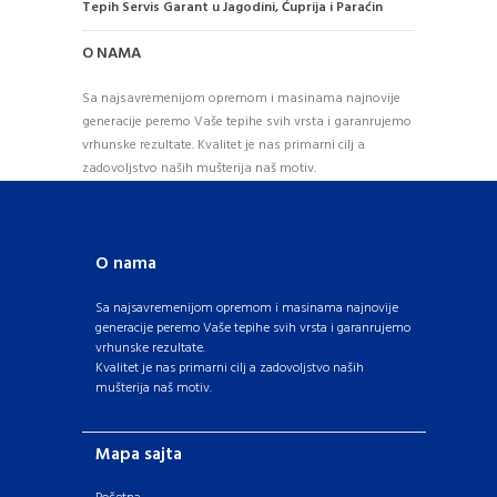
Tepih Servis Garant u Jagodini, Ćuprija i Paraćin
O NAMA
Sa najsavremenijom opremom i masinama najnovije
generacije peremo Vaše tepihe svih vrsta i garanrujemo
vrhunske rezultate. Kvalitet je nas primarni cilj a
zadovoljstvo naših mušterija naš motiv.
O nama
Sa najsavremenijom opremom i masinama najnovije
generacije peremo Vaše tepihe svih vrsta i garanrujemo
vrhunske rezultate.
Kvalitet je nas primarni cilj a zadovoljstvo naših
mušterija naš motiv.
Mapa sajta