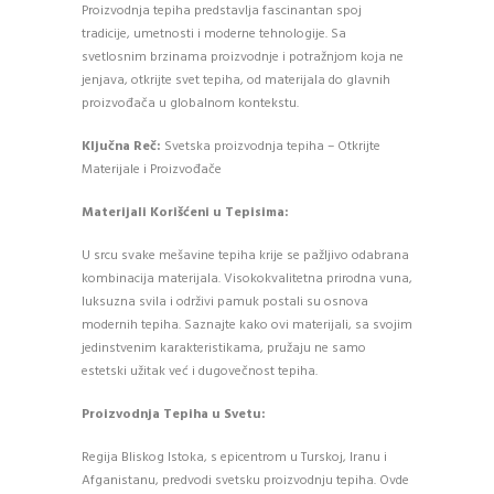
Proizvodnja tepiha predstavlja fascinantan spoj
tradicije, umetnosti i moderne tehnologije. Sa
svetlosnim brzinama proizvodnje i potražnjom koja ne
jenjava, otkrijte svet tepiha, od materijala do glavnih
proizvođača u globalnom kontekstu.
Ključna Reč:
Svetska proizvodnja tepiha – Otkrijte
Materijale i Proizvođače
Materijali Korišćeni u Tepisima:
U srcu svake mešavine tepiha krije se pažljivo odabrana
kombinacija materijala. Visokokvalitetna prirodna vuna,
luksuzna svila i održivi pamuk postali su osnova
modernih tepiha. Saznajte kako ovi materijali, sa svojim
jedinstvenim karakteristikama, pružaju ne samo
estetski užitak već i dugovečnost tepiha.
Proizvodnja Tepiha u Svetu:
Regija Bliskog Istoka, s epicentrom u Turskoj, Iranu i
Afganistanu, predvodi svetsku proizvodnju tepiha. Ovde