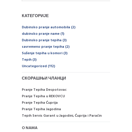
КАТЕГОРИЈЕ
Dubinsko pranje automobila
(2)
dubinsko pranje name
(1)
Dubinsko pranje tepiha
(3)
savremeno pranje tepiha
(2)
Sušenje tepiha u komori
(3)
Tepih
(3)
Uncategorized
(112)
СКОРАШЊИ ЧЛАНЦИ
Pranje Tepiha Despotovac
Pranje Tepiha u REKOVCU
Pranje Tepiha Ćuprija
Pranje Tepiha Jagodina
Tepih Servis Garant u Jagodini, Ćuprija i Paraćin
O NAMA