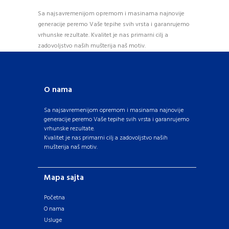
Sa najsavremenijom opremom i masinama najnovije
generacije peremo Vaše tepihe svih vrsta i garanrujemo
vrhunske rezultate. Kvalitet je nas primarni cilj a
zadovoljstvo naših mušterija naš motiv.
O nama
Sa najsavremenijom opremom i masinama najnovije
generacije peremo Vaše tepihe svih vrsta i garanrujemo
vrhunske rezultate.
Kvalitet je nas primarni cilj a zadovoljstvo naših
mušterija naš motiv.
Mapa sajta
Početna
O nama
Usluge