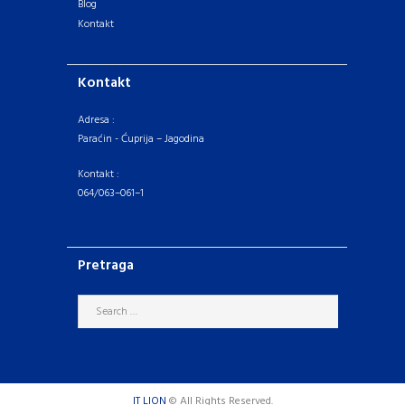
Blog
Kontakt
Kontakt
Adresa :
Paraćin - Ćuprija – Jagodina
Kontakt :
064/063–061–1
Pretraga
IT LION
© All Rights Reserved.