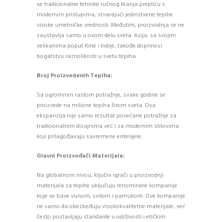
se tradicionalne tehnike ručnog tkanja prepliću s
modernim pristupima, stvarajući jedinstvene tepihe
visoke umetničke vrednosti. Međutim, proizvodnja se ne
zaustavlja samo u ovom delu sveta. Azija, sa svojim
velikanima poput Kine i Indije, takođe doprinosi
bogatstvu raznolikosti u svetu tepiha.
Broj Proizvedenih Tepiha:
Sa ogromnim rastom potražnje, svake godine se
proizvede na milione tepiha širom sveta. Ova
ekspanzija nije samo rezultat povećane potražnje za
tradicionalnim dizajnima već i za modernim stilovima
koji prilagođavaju savremene enterijere.
Glavni Proizvođači Materijala:
Na globalnom nivou, ključni igrači u proizvodnji
materijala za tepihe uključuju renomirane kompanije
koje se bave vunom, svilom i pamukom. Ove kompanije
ne samo da obezbeđuju visokokvalitetne materijale, već
često postavljaju standarde u održivosti i etičkim