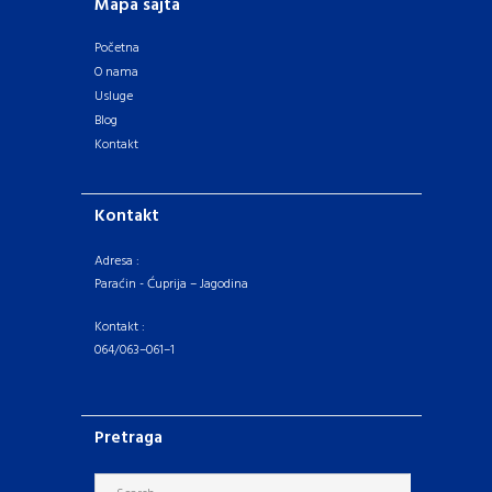
Mapa sajta
Početna
O nama
Usluge
Blog
Kontakt
Kontakt
Adresa :
Paraćin - Ćuprija – Jagodina
Kontakt :
064/063–061–1
Pretraga