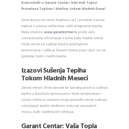
Dobrodošli u Garant Centar: Gde Vaši Tepisi
Pronalaze Toplinu i Svežinu tokom Hladnih Dana!
Zima donosi ne samo hladnoću već i posebne izazove
kada je u pitanju održavanje vaših dragocenih tepiha.
Naša stranica,
www.garantcentar.rs
, pruža vam
sveobuhvatne informacije o tome kako hladno vreme
može uticati na sušenje tepiha uobičajenim
perionicama i zašto je Garant Centar pravi izbor za sve
ljubitelje čistih i svežih tepiha.
Izazovi Sušenja Tepiha
Tokom Hladnih Meseci
Zimski meseci često dovode do sporijeg procesa sušenja
tepiha u klasičnim perionicama. Niske temperature i
visoka vlažnost vazduha mogu produžiti vreme sušenja,
ostavljajući tepihe izloženim riziku od neprijatnih
mirisa, buđi i bakterijskih infekcija.
Garant Centar: Vaša Topla