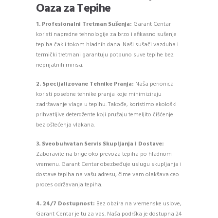
Oaza za Tepihe
1.
Profesionalni Tretman Sušenja:
Garant Centar
koristi napredne tehnologije za brzo i efikasno sušenje
tepiha čak i tokom hladnih dana. Naši sušači vazduha i
termički tretmani garantuju potpuno suve tepihe bez
neprijatnih mirisa.
2.
Specijalizovane Tehnike Pranja:
Naša perionica
koristi posebne tehnike pranja koje minimiziraju
zadržavanje vlage u tepihu. Takođe, koristimo ekološki
prihvatljive deterdžente koji pružaju temeljito čišćenje
bez oštećenja vlakana.
3.
Sveobuhvatan Servis Skupljanja i Dostave:
Zaboravite na brige oko prevoza tepiha po hladnom
vremenu. Garant Centar obezbeđuje uslugu skupljanja i
dostave tepiha na vašu adresu, čime vam olakšava ceo
proces održavanja tepiha.
4.
24/7 Dostupnost:
Bez obzira na vremenske uslove,
Garant Centar je tu za vas. Naša podrška je dostupna 24