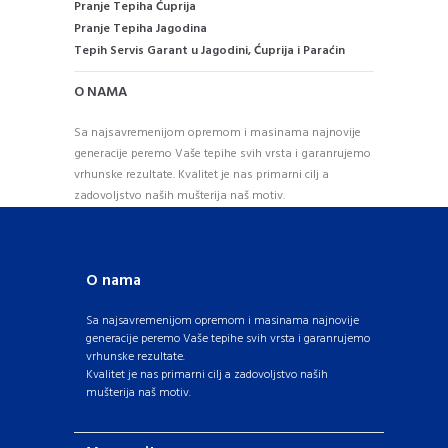
Pranje Tepiha Ćuprija
Pranje Tepiha Jagodina
Tepih Servis Garant u Jagodini, Ćuprija i Paraćin
O NAMA
Sa najsavremenijom opremom i masinama najnovije
generacije peremo Vaše tepihe svih vrsta i garanrujemo
vrhunske rezultate. Kvalitet je nas primarni cilj a
zadovoljstvo naših mušterija naš motiv.
O nama
Sa najsavremenijom opremom i masinama najnovije
generacije peremo Vaše tepihe svih vrsta i garanrujemo
vrhunske rezultate.
Kvalitet je nas primarni cilj a zadovoljstvo naših
mušterija naš motiv.