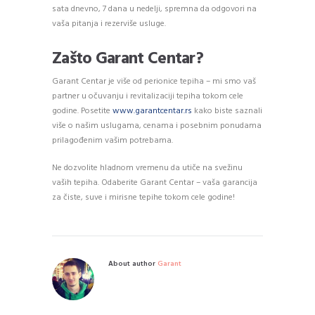
sata dnevno, 7 dana u nedelji, spremna da odgovori na
vaša pitanja i rezerviše usluge.
Zašto Garant Centar?
Garant Centar je više od perionice tepiha – mi smo vaš
partner u očuvanju i revitalizaciji tepiha tokom cele
godine. Posetite
www.garantcentar.rs
kako biste saznali
više o našim uslugama, cenama i posebnim ponudama
prilagođenim vašim potrebama.
Ne dozvolite hladnom vremenu da utiče na svežinu
vaših tepiha. Odaberite Garant Centar – vaša garancija
za čiste, suve i mirisne tepihe tokom cele godine!
About author
Garant