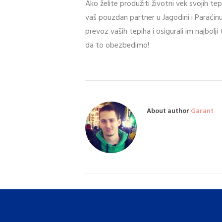
Ako želite produžiti životni vek svojih te
vaš pouzdan partner u Jagodini i Paraćin
prevoz vaših tepiha i osigurali im najbolji
da to obezbedimo!
About author
Garant