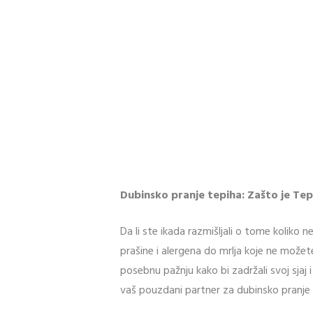
Dubinsko pranje tepiha: Zašto je Tepi
Da li ste ikada razmišljali o tome kolik
prašine i alergena do mrlja koje ne možet
posebnu pažnju kako bi zadržali svoj sjaj 
vaš pouzdani partner za dubinsko pranje t