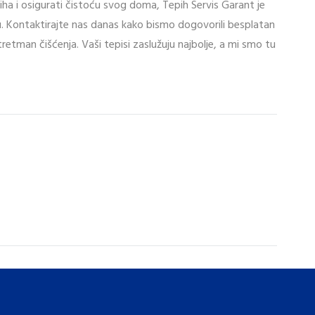
piha i osigurati čistoću svog doma, Tepih Servis Garant je
u. Kontaktirajte nas danas kako bismo dogovorili besplatan
 tretman čišćenja. Vaši tepisi zaslužuju najbolje, a mi smo tu