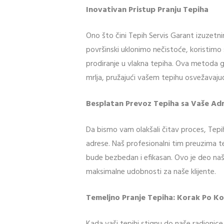
Inovativan Pristup Pranju Tepiha
Ono što čini Tepih Servis Garant izuzetn
površinski uklonimo nečistoće, koristim
prodiranje u vlakna tepiha. Ova metoda g
mrlja, pružajući vašem tepihu osvežavajuć
Besplatan Prevoz Tepiha sa Vaše Ad
Da bismo vam olakšali čitav proces, Tepi
adrese. Naš profesionalni tim preuzima t
bude bezbedan i efikasan. Ovo je deo naš
maksimalne udobnosti za naše klijente.
Temeljno Pranje Tepiha: Korak Po K