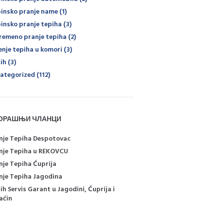
insko pranje name
(1)
insko pranje tepiha
(3)
remeno pranje tepiha
(2)
enje tepiha u komori
(3)
ih
(3)
ategorized
(112)
ОРАШЊИ ЧЛАНЦИ
nje Tepiha Despotovac
nje Tepiha u REKOVCU
nje Tepiha Ćuprija
nje Tepiha Jagodina
ih Servis Garant u Jagodini, Ćuprija i
aćin