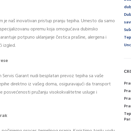
dub
Dub
im je naš inovativan pristup pranju tepiha. Umesto da samo
sav
o specijalizovanu opremu koja omogućava dubinsko
Suš
arantuje potpuno uklanjanje čestica prašine, alergena i
Tep
Unc
i izgled.
rese
СК
h Servis Garant nudi besplatan prevoz tepiha sa vaše
Pra
epihe direktno iz vašeg doma, osiguravajući da transport
Pra
e posvećenosti pružanju visokokvalitetne usluge i
Pra
Pra
Tep
orak
Par