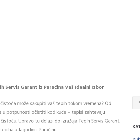
h Servis Garant iz Paraćina Vaš Idealni Izbor
o nečistoća može sakupiti vaš tepih tokom vremena? Od
e u potpunosti očistiti kod kuće – tepisi zahtevaju
i čistoću. Upravo tu dolazi do izražaja Tepih Servis Garant,
КА
epiha u Jagodini i Paraćinu.
Dub