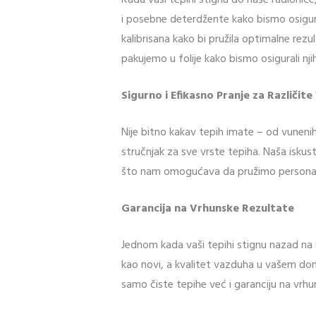
Kada vaši tepihi stignu do naše radionic
i posebne deterdžente kako bismo osigura
kalibrisana kako bi pružila optimalne rezu
pakujemo u folije kako bismo osigurali n
Sigurno i Efikasno Pranje za Različit
Nije bitno kakav tepih imate – od vunenih d
stručnjak za sve vrste tepiha. Naša iskustv
što nam omogućava da pružimo personaliz
Garancija na Vrhunske Rezultate
Jednom kada vaši tepihi stignu nazad na v
kao novi, a kvalitet vazduha u vašem dom
samo čiste tepihe već i garanciju na vrhu