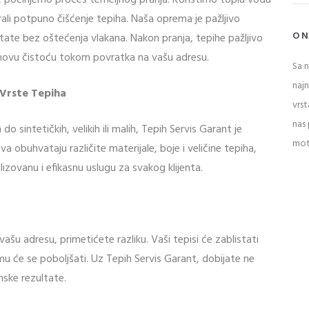
e, počinjemo proces temeljnog pranja. Koristimo toplu vodu
li potpuno čišćenje tepiha. Naša oprema je pažljivo
O 
ltate bez oštećenja vlakana. Nakon pranja, tepihe pažljivo
jihovu čistoću tokom povratka na vašu adresu.
Sa 
naj
e Vrste Tepiha
vrst
nas 
o sintetičkih, velikih ili malih, Tepih Servis Garant je
mot
a obuhvataju različite materijale, boje i veličine tepiha,
ovanu i efikasnu uslugu za svakog klijenta.
ašu adresu, primetićete razliku. Vaši tepisi će zablistati
u će se poboljšati. Uz Tepih Servis Garant, dobijate ne
nske rezultate.