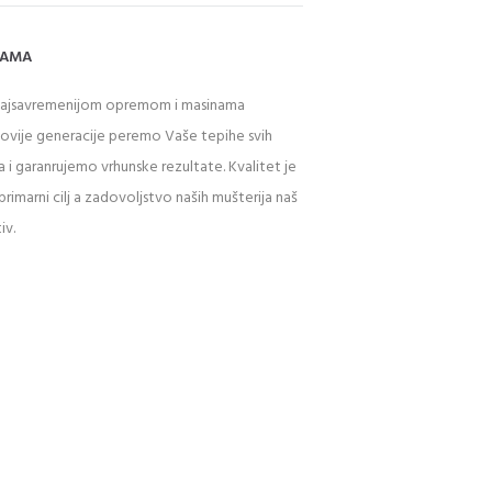
NAMA
najsavremenijom opremom i masinama
novije generacije peremo Vaše tepihe svih
a i garanrujemo vrhunske rezultate. Kvalitet je
primarni cilj a zadovoljstvo naših mušterija naš
iv.