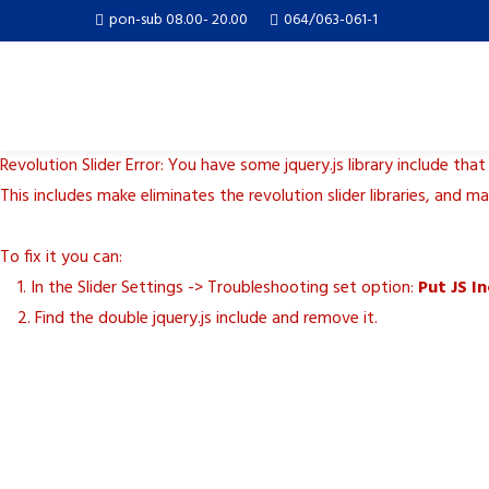
pon-sub 08.00- 20.00
064/063-061-1
Revolution Slider Error: You have some jquery.js library include that
This includes make eliminates the revolution slider libraries, and m
To fix it you can:
1. In the Slider Settings -> Troubleshooting set option:
Put JS I
2. Find the double jquery.js include and remove it.