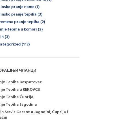
insko pranje name
(1)
insko pranje tepiha
(3)
remeno pranje tepiha
(2)
enje tepiha u komori
(3)
ih
(3)
ategorized
(112)
ОРАШЊИ ЧЛАНЦИ
nje Tepiha Despotovac
nje Tepiha u REKOVCU
nje Tepiha Ćuprija
nje Tepiha Jagodina
ih Servis Garant u Jagodini, Ćuprija i
aćin