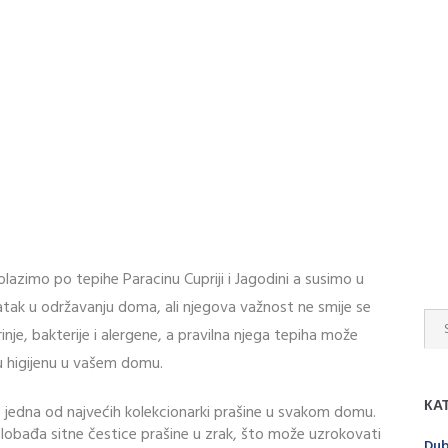
lazimo po tepihe Paracinu Cupriji i Jagodini a susimo u
tak u održavanju doma, ali njegova važnost ne smije se
inje, bakterije i alergene, a pravilna njega tepiha može
ću higijenu u vašem domu.
КА
e jedna od najvećih kolekcionarki prašine u svakom domu.
slobađa sitne čestice prašine u zrak, što može uzrokovati
Dub