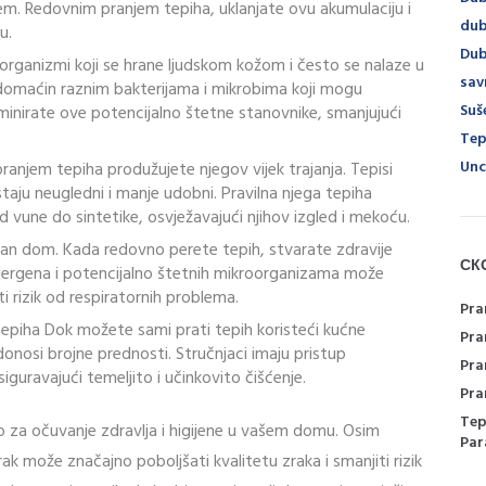
njem. Redovnim pranjem tepiha, uklanjate ovu akumulaciju i
dub
u.
Dub
i organizmi koji se hrane ljudskom kožom i često se nalaze u
sav
 domaćin raznim bakterijama i mikrobima koji mogu
Suš
iminirate ove potencijalno štetne stanovnike, smanjujući
Tep
Unc
anjem tepiha produžujete njegov vijek trajanja. Tepisi
ostaju neugledni i manje udobni. Pravilna njega tepiha
od vune do sintetike, osvježavajući njihov izgled i mekoću.
tan dom. Kada redovno perete tepih, stvarate zdravije
СК
 alergena i potencijalno štetnih mikroorganizama može
i rizik od respiratornih problema.
Pra
epiha Dok možete sami prati tepih koristeći kućne
Pra
onosi brojne prednosti. Stručnjaci imaju pristup
Pra
siguravajući temeljito i učinkovito čišćenje.
Pra
Tep
o za očuvanje zdravlja i higijene u vašem domu. Osim
Par
k može značajno poboljšati kvalitetu zraka i smanjiti rizik