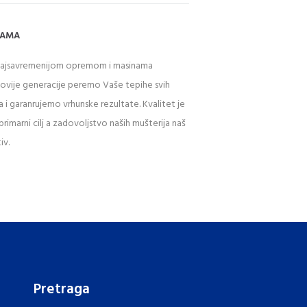
NAMA
najsavremenijom opremom i masinama
novije generacije peremo Vaše tepihe svih
a i garanrujemo vrhunske rezultate. Kvalitet je
primarni cilj a zadovoljstvo naših mušterija naš
iv.
Pretraga