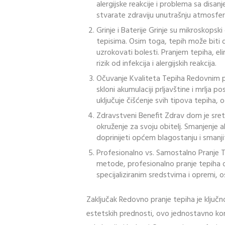
alergijske reakcije i problema sa disa
stvarate zdraviju unutrašnju atmosfer
Grinje i Baterije Grinje su mikroskopsk
tepisima. Osim toga, tepih može biti
uzrokovati bolesti. Pranjem tepiha, el
rizik od infekcija i alergijskih reakcija.
Očuvanje Kvaliteta Tepiha Redovnim pr
skloni akumulaciji prljavštine i mrlja p
uključuje čišćenje svih tipova tepiha, 
Zdravstveni Benefit Zdrav dom je sre
okruženje za svoju obitelj. Smanjenje
doprinijeti općem blagostanju i smanjit
Profesionalno vs. Samostalno Pranje T
metode, profesionalno pranje tepiha d
specijaliziranim sredstvima i opremi, o
Zaključak Redovno pranje tepiha je ključn
estetskih prednosti, ovo jednostavno kora