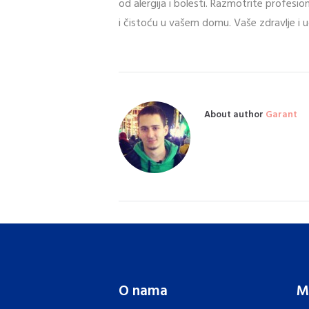
od alergija i bolesti. Razmotrite profesio
i čistoću u vašem domu. Vaše zdravlje i 
About author
Garant
O nama
M