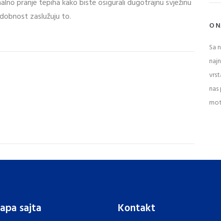
nalno pranje tepiha kako biste osigurali dugotrajnu svježinu
udobnost zaslužuju to.
O 
Sa 
naj
vrst
nas 
mot
apa sajta
Kontakt