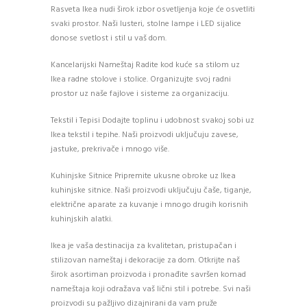
Rasveta Ikea nudi širok izbor osvetljenja koje će osvetliti
svaki prostor. Naši lusteri, stolne lampe i LED sijalice
donose svetlost i stil u vaš dom.
Kancelarijski Nameštaj Radite kod kuće sa stilom uz
Ikea radne stolove i stolice. Organizujte svoj radni
prostor uz naše fajlove i sisteme za organizaciju.
Tekstil i Tepisi Dodajte toplinu i udobnost svakoj sobi uz
Ikea tekstil i tepihe. Naši proizvodi uključuju zavese,
jastuke, prekrivače i mnogo više.
Kuhinjske Sitnice Pripremite ukusne obroke uz Ikea
kuhinjske sitnice. Naši proizvodi uključuju čaše, tiganje,
električne aparate za kuvanje i mnogo drugih korisnih
kuhinjskih alatki.
Ikea je vaša destinacija za kvalitetan, pristupačan i
stilizovan nameštaj i dekoracije za dom. Otkrijte naš
širok asortiman proizvoda i pronađite savršen komad
nameštaja koji odražava vaš lični stil i potrebe. Svi naši
proizvodi su pažljivo dizajnirani da vam pruže