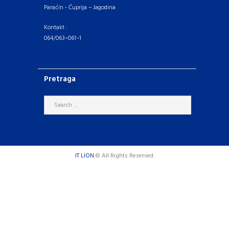
Paraćin - Ćuprija – Jagodina
Kontakt :
064/063–061–1
Pretraga
IT LION
© All Rights Reserved.