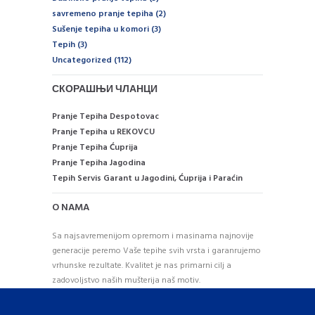
savremeno pranje tepiha
(2)
Sušenje tepiha u komori
(3)
Tepih
(3)
Uncategorized
(112)
СКОРАШЊИ ЧЛАНЦИ
Pranje Tepiha Despotovac
Pranje Tepiha u REKOVCU
Pranje Tepiha Ćuprija
Pranje Tepiha Jagodina
Tepih Servis Garant u Jagodini, Ćuprija i Paraćin
O NAMA
Sa najsavremenijom opremom i masinama najnovije
generacije peremo Vaše tepihe svih vrsta i garanrujemo
vrhunske rezultate. Kvalitet je nas primarni cilj a
zadovoljstvo naših mušterija naš motiv.