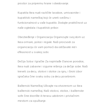
prostor za pripremu hrane i obedovanje.
Kupatila Ikea nudi različite lavaboe, umivaonike i
kupatilski nameštaj koji će uneti svežinu i
funkcionalnost u vaše kupatilo. Dodajte praktičnost uz
naše ogledala i kupatilski pribor.
Obezbeđenje i Organizacija Organizujte svoj dom uz
Ikea ormare, police i regale. Naši proizvodi za
organizaciju će vam pomoći da održavate red i
efikasnost u svakoj sobi.
Dečija Soba i Igračke Za najmlađe članove porodice,
Ikea nudi zabavne i sigurne rešenja za dečije sobe. Naši
kreveti za decu, stolovi i stolice za igru, i širok izbor
igračaka čine svaku sobu za decu posebnom.
Baštenski Nameštaj Uživajte na otvorenom uz Ikea
baštenski nameštaj. Naši stolovi, stolice, i baštenske
sofe čine dvorište ili terasu udobnim i privlačnim
mestom za opuštanje.