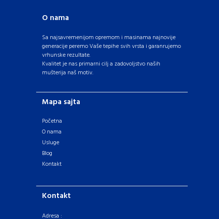
O nama
Sa najsavremenijom opremom i masinama najnovije
generacije peremo Vaše tepihe svih vrsta i garanrujemo
vrhunske rezultate.
Kvalitet je nas primarni cilj a zadovoljstvo naših
mušterija naš motiv.
Mapa sajta
Početna
O nama
Usluge
Blog
Kontakt
Kontakt
Adresa :