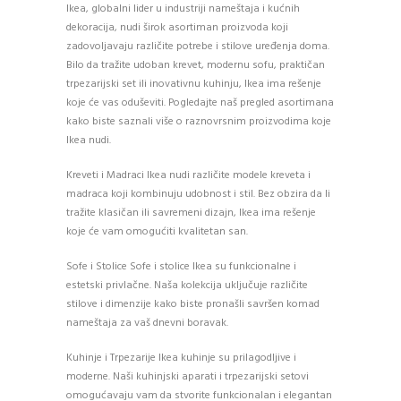
Ikea, globalni lider u industriji nameštaja i kućnih
dekoracija, nudi širok asortiman proizvoda koji
zadovoljavaju različite potrebe i stilove uređenja doma.
Bilo da tražite udoban krevet, modernu sofu, praktičan
trpezarijski set ili inovativnu kuhinju, Ikea ima rešenje
koje će vas oduševiti. Pogledajte naš pregled asortimana
kako biste saznali više o raznovrsnim proizvodima koje
Ikea nudi.
Kreveti i Madraci Ikea nudi različite modele kreveta i
madraca koji kombinuju udobnost i stil. Bez obzira da li
tražite klasičan ili savremeni dizajn, Ikea ima rešenje
koje će vam omogućiti kvalitetan san.
Sofe i Stolice Sofe i stolice Ikea su funkcionalne i
estetski privlačne. Naša kolekcija uključuje različite
stilove i dimenzije kako biste pronašli savršen komad
nameštaja za vaš dnevni boravak.
Kuhinje i Trpezarije Ikea kuhinje su prilagodljive i
moderne. Naši kuhinjski aparati i trpezarijski setovi
omogućavaju vam da stvorite funkcionalan i elegantan