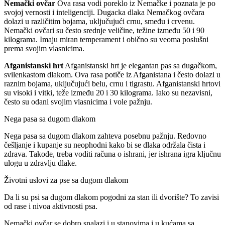
Nemački ovčar
Ova rasa vodi poreklo iz Nemačke i poznata je po
svojoj vernosti i inteligenciji. Dugacka dlaka Nemačkog ovčara
dolazi u različitim bojama, uključujući crnu, smeđu i crvenu.
Nemački ovčari su često srednje veličine, težine između 50 i 90
kilograma. Imaju miran temperament i obično su veoma poslušni
prema svojim vlasnicima.
Afganistanski hrt
Afganistanski hrt je elegantan pas sa dugačkom,
svilenkastom dlakom. Ova rasa potiče iz Afganistana i često dolazi u
raznim bojama, uključujući belu, crnu i tigrastu. Afganistanski hrtovi
su visoki i vitki, teže između 20 i 30 kilograma. Iako su nezavisni,
često su odani svojim vlasnicima i vole pažnju.
Nega pasa sa dugom dlakom
Nega pasa sa dugom dlakom zahteva posebnu pažnju. Redovno
češljanje i kupanje su neophodni kako bi se dlaka održala čista i
zdrava. Takođe, treba voditi računa o ishrani, jer ishrana igra ključnu
ulogu u zdravlju dlake.
Životni uslovi za pse sa dugom dlakom
Da li su psi sa dugom dlakom pogodni za stan ili dvorište? To zavisi
od rase i nivoa aktivnosti psa.
Nemački ovčar se dobro snalazi i u stanovima i u kućama sa