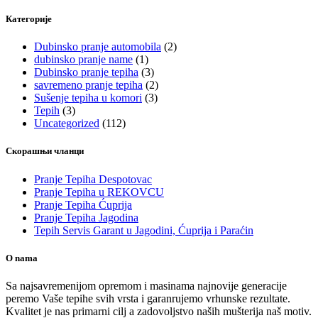
Категорије
Dubinsko pranje automobila
(2)
dubinsko pranje name
(1)
Dubinsko pranje tepiha
(3)
savremeno pranje tepiha
(2)
Sušenje tepiha u komori
(3)
Tepih
(3)
Uncategorized
(112)
Скорашњи чланци
Pranje Tepiha Despotovac
Pranje Tepiha u REKOVCU
Pranje Tepiha Ćuprija
Pranje Tepiha Jagodina
Tepih Servis Garant u Jagodini, Ćuprija i Paraćin
O nama
Sa najsavremenijom opremom i masinama najnovije generacije
peremo Vaše tepihe svih vrsta i garanrujemo vrhunske rezultate.
Kvalitet je nas primarni cilj a zadovoljstvo naših mušterija naš motiv.