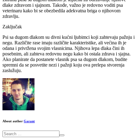
dlake zdravom i sjajnom. Takođe, važno je redovno voditi psa
veterinaru kako bi se obezbedila adekvatna briga o njihovom
zdravlju.
Zaključak
Psi sa dugom dlakom su divni kućni ljubimci koji zahtevaju pažnju i
negu. Različite rase imaju različite karakteristike, ali većina ih je
odana i privržena svojim vlasnicima. Njihova lepa dlaka čini ih
posebnim, ali zahteva redovnu negu kako bi ostala zdrava i sjajna.
Ako planirate da postanete vlasnik psa sa dugom dlakom, budite
spremni da se posvetite nezi i pažnji koju ova prelepa stvorenja
zaslužuju.
About author
Garant