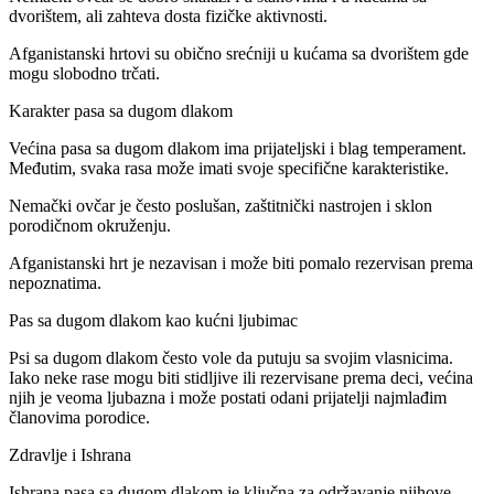
dvorištem, ali zahteva dosta fizičke aktivnosti.
Afganistanski hrtovi su obično srećniji u kućama sa dvorištem gde
mogu slobodno trčati.
Karakter pasa sa dugom dlakom
Većina pasa sa dugom dlakom ima prijateljski i blag temperament.
Međutim, svaka rasa može imati svoje specifične karakteristike.
Nemački ovčar je često poslušan, zaštitnički nastrojen i sklon
porodičnom okruženju.
Afganistanski hrt je nezavisan i može biti pomalo rezervisan prema
nepoznatima.
Pas sa dugom dlakom kao kućni ljubimac
Psi sa dugom dlakom često vole da putuju sa svojim vlasnicima.
Iako neke rase mogu biti stidljive ili rezervisane prema deci, većina
njih je veoma ljubazna i može postati odani prijatelji najmlađim
članovima porodice.
Zdravlje i Ishrana
Ishrana pasa sa dugom dlakom je ključna za održavanje njihove