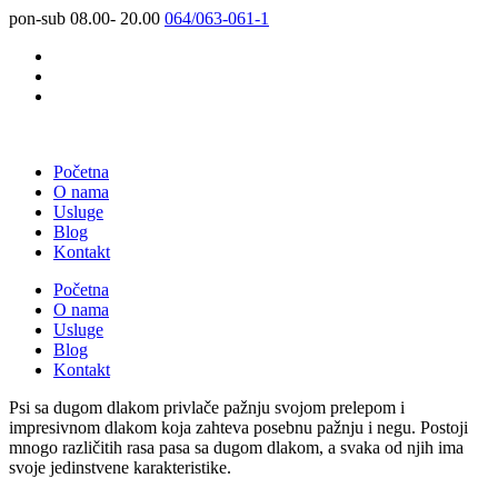
pon-sub 08.00- 20.00
064/063-061-1
Početna
O nama
Usluge
Blog
Kontakt
Početna
O nama
Usluge
Blog
Kontakt
Psi sa dugom dlakom privlače pažnju svojom prelepom i
impresivnom dlakom koja zahteva posebnu pažnju i negu. Postoji
mnogo različitih rasa pasa sa dugom dlakom, a svaka od njih ima
svoje jedinstvene karakteristike.