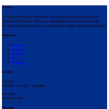
O nama
Sa najsavremenijom opremom i masinama najnovije generacije
peremo Vaše tepihe svih vrsta i garanrujemo vrhunske rezultate.
Kvalitet je nas primarni cilj a zadovoljstvo naših mušterija naš motiv.
Mapa sajta
Početna
O nama
Usluge
Blog
Kontakt
Kontakt
Adresa :
Paraćin - Ćuprija – Jagodina
Kontakt :
064/063–061–1
Pretraga