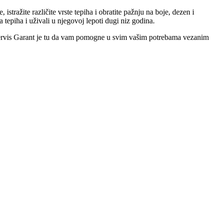
istražite različite vrste tepiha i obratite pažnju na boje, dezen i
 tepiha i uživali u njegovoj lepoti dugi niz godina.
ih Servis Garant je tu da vam pomogne u svim vašim potrebama vezanim