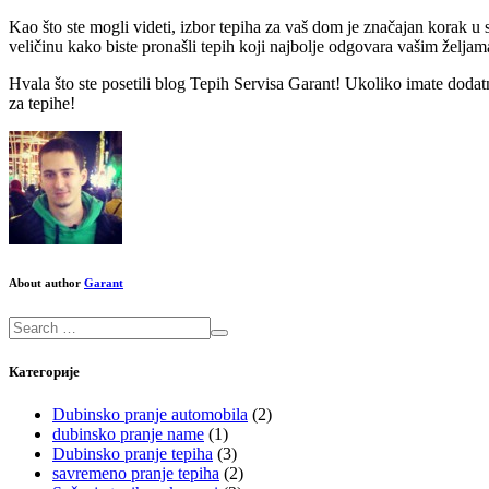
Kao što ste mogli videti, izbor tepiha za vaš dom je značajan korak u stv
veličinu kako biste pronašli tepih koji najbolje odgovara vašim željam
Hvala što ste posetili blog Tepih Servisa Garant! Ukoliko imate dodat
za tepihe!
About author
Garant
Категорије
Dubinsko pranje automobila
(2)
dubinsko pranje name
(1)
Dubinsko pranje tepiha
(3)
savremeno pranje tepiha
(2)