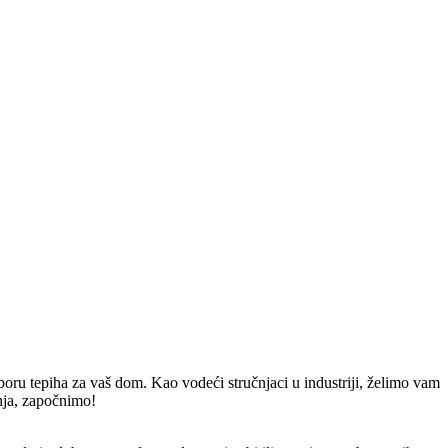
ru tepiha za vaš dom. Kao vodeći stručnjaci u industriji, želimo vam
anja, započnimo!