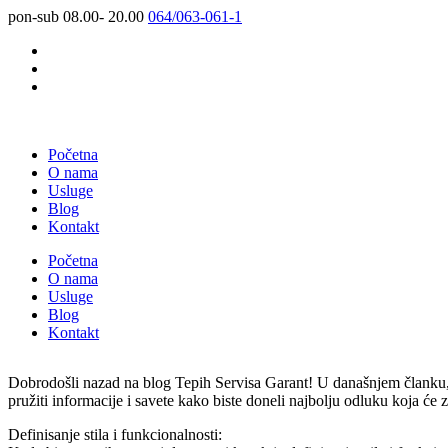
pon-sub 08.00- 20.00
064/063-061-1
Početna
O nama
Usluge
Blog
Kontakt
Početna
O nama
Usluge
Blog
Kontakt
Dobrodošli nazad na blog Tepih Servisa Garant! U današnjem članku, 
pružiti informacije i savete kako biste doneli najbolju odluku koja će 
Definisanje stila i funkcionalnosti: