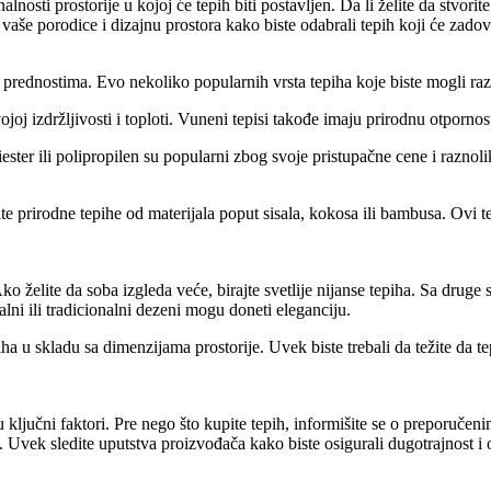
nalnosti prostorije u kojoj će tepih biti postavljen. Da li želite da stvor
vaše porodice i dizajnu prostora kako biste odabrali tepih koji će zadovo
 i prednostima. Evo nekoliko popularnih vrsta tepiha koje biste mogli raz
ojoj izdržljivosti i toploti. Vuneni tepisi takođe imaju prirodnu otpornos
liester ili polipropilen su popularni zbog svoje pristupačne cene i raznoli
ite prirodne tepihe od materijala poput sisala, kokosa ili bambusa. Ovi te
o želite da soba izgleda veće, birajte svetlije nijanse tepiha. Sa druge s
ni ili tradicionalni dezeni mogu doneti eleganciju.
ha u skladu sa dimenzijama prostorije. Uvek biste trebali da težite da t
u ključni faktori. Pre nego što kupite tepih, informišite se o preporuče
 Uvek sledite uputstva proizvođača kako biste osigurali dugotrajnost i o