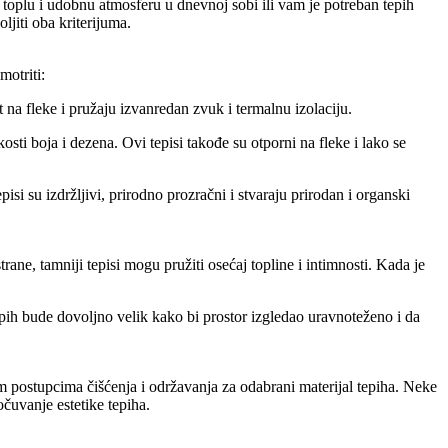
ite toplu i udobnu atmosferu u dnevnoj sobi ili vam je potreban tepih
ljiti oba kriterijuma.
motriti:
t na fleke i pružaju izvanredan zvuk i termalnu izolaciju.
kosti boja i dezena. Ovi tepisi takođe su otporni na fleke i lako se
pisi su izdržljivi, prirodno prozračni i stvaraju prirodan i organski
trane, tamniji tepisi mogu pružiti osećaj topline i intimnosti. Kada je
epih bude dovoljno velik kako bi prostor izgledao uravnoteženo i da
nim postupcima čišćenja i održavanja za odabrani materijal tepiha. Neke
čuvanje estetike tepiha.