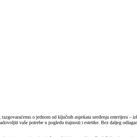
razgovaraćemo o jednom od ključnih aspekata uređenja enterijera – izbo
zadovoljiti vaše potrebe u pogledu trajnosti i estetike. Bez daljeg odlag