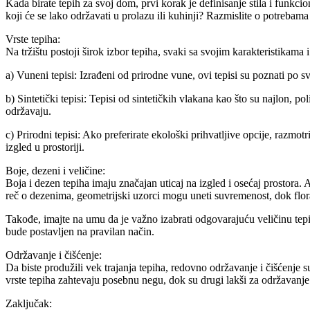
Kada birate tepih za svoj dom, prvi korak je definisanje stila i funkcio
koji će se lako održavati u prolazu ili kuhinji? Razmislite o potrebama 
Vrste tepiha:
Na tržištu postoji širok izbor tepiha, svaki sa svojim karakteristikama
a) Vuneni tepisi: Izrađeni od prirodne vune, ovi tepisi su poznati po sv
b) Sintetički tepisi: Tepisi od sintetičkih vlakana kao što su najlon, po
održavaju.
c) Prirodni tepisi: Ako preferirate ekološki prihvatljive opcije, razmotr
izgled u prostoriji.
Boje, dezeni i veličine:
Boja i dezen tepiha imaju značajan uticaj na izgled i osećaj prostora. Ak
reč o dezenima, geometrijski uzorci mogu uneti suvremenost, dok floral
Takođe, imajte na umu da je važno izabrati odgovarajuću veličinu tepi
bude postavljen na pravilan način.
Održavanje i čišćenje:
Da biste produžili vek trajanja tepiha, redovno održavanje i čišćenje s
vrste tepiha zahtevaju posebnu negu, dok su drugi lakši za održavanje.
Zaključak: