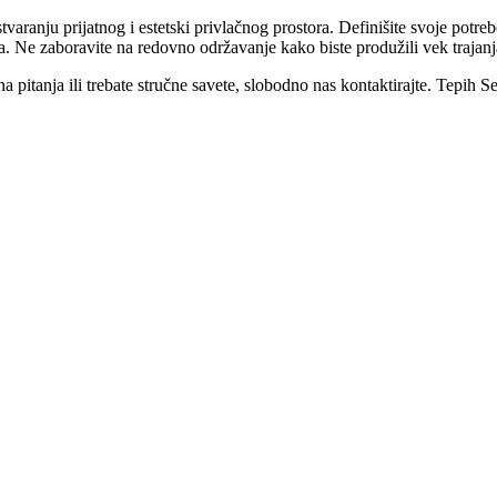
aranju prijatnog i estetski privlačnog prostora. Definišite svoje potrebe, 
a. Ne zaboravite na redovno održavanje kako biste produžili vek trajanja
na pitanja ili trebate stručne savete, slobodno nas kontaktirajte. Tep