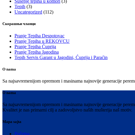
Sušenje tepiha u komori
(3)
Tepih
(3)
Uncategorized
(112)
Скорашњи чланци
Pranje Tepiha Despotovac
Pranje Tepiha u REKOVCU
Pranje Tepiha Ćuprija
Pranje Tepiha Jagodina
Tepih Servis Garant u Jagodini, Ćuprija i Paraćin
O nama
Sa najsavremenijom opremom i masinama najnovije generacije peremo Vaš
O nama
Sa najsavremenijom opremom i masinama najnovije generacije peremo V
Kvalitet je nas primarni cilj a zadovoljstvo naših mušterija naš motiv.
Mapa sajta
Početna