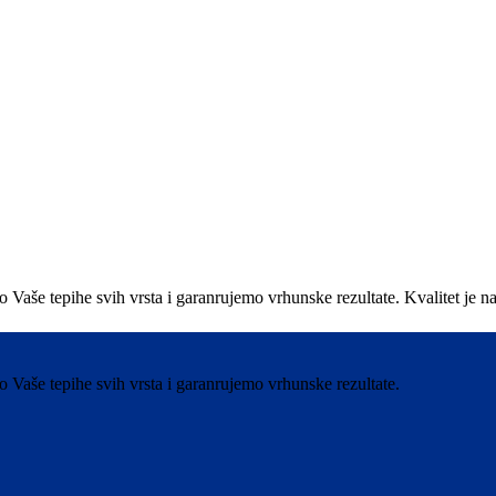
e tepihe svih vrsta i garanrujemo vrhunske rezultate. Kvalitet je nas 
aše tepihe svih vrsta i garanrujemo vrhunske rezultate.