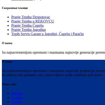
Скорашњи чланци
Pranje Tepiha Despotovac
Pranje Tepiha u REKOVCU
Pranje Tepiha Ćuprija
Pranje Tepiha Jagodina
Tepih Servis Garant u Jagodini, Ćuprija i Paraćin
O nama
Sa najsavremenijom opremom i masinama najnovije generacije peremo Vaš
O nama
Sa najsavremenijom opremom i masinama najnovije generacije peremo V
Kvalitet je nas primarni cilj a zadovoljstvo naših mušterija naš motiv.
Mapa sajta
Početna
O nama
Usluge