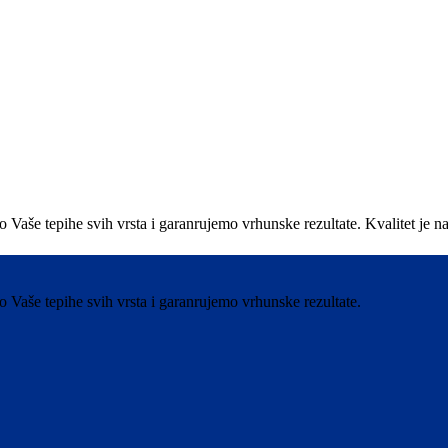
e tepihe svih vrsta i garanrujemo vrhunske rezultate. Kvalitet je nas 
aše tepihe svih vrsta i garanrujemo vrhunske rezultate.