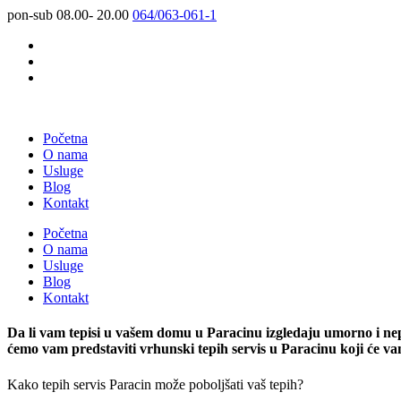
pon-sub 08.00- 20.00
064/063-061-1
Početna
O nama
Usluge
Blog
Kontakt
Početna
O nama
Usluge
Blog
Kontakt
Da li vam tepisi u vašem domu u Paracinu izgledaju umorno i nep
ćemo vam predstaviti vrhunski tepih servis u Paracinu koji će va
Kako tepih servis Paracin može poboljšati vaš tepih?