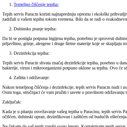
Temeljno čišćenje tepiha:
Tepih servis Paracin koristi najnapredniju opremu i ekološki prihvatlj
zadržali u vašem tepihu tokom vremena. Bilo da se radi o svakodnevnim
Dubinsko pranje tepiha:
Da bi se postigla potpuna higijena tepiha, potrebno je sprovesti dubins
prljavštinu, grinje, alergene i druge štetne materije koje se skupljaj
Dezinfekcija tepiha:
Tepih servis Paracin shvata značaj dezinfekcije tepiha, posebno u dana
bakterije, virusi i mikroorganizmi potpuno uklone sa tepiha. Ovo će st
Zaštita i održavanje:
Nakon temeljnog čišćenja i dezinfekcije, tepih servis Paracin nudi i us
Osim toga, stručnjaci će vam pružiti i savete o pravilnom održavanju t
Zaključak:
Kada je u pitanju osvežavanje vašeg tepiha u Paracinu, tepih servis Par
očišćen, dubinski opran, dezinfikovan i zaštićen od budućih oštećenja
Ne čekajte da vaš tepih izgubi svoju lepotu. Kontaktirajte tepih servis