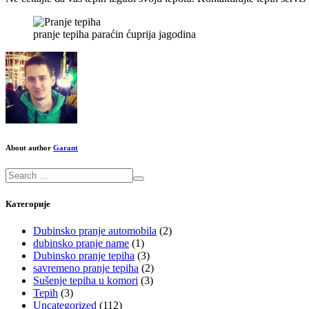
pranje tepiha paraćin ćuprija jagodina
About author
Garant
Категорије
Dubinsko pranje automobila
(2)
dubinsko pranje name
(1)
Dubinsko pranje tepiha
(3)
savremeno pranje tepiha
(2)
Sušenje tepiha u komori
(3)
Tepih
(3)
Uncategorized
(112)