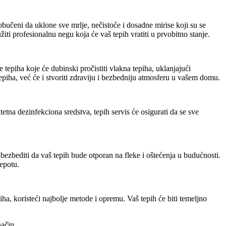
 obučeni da uklone sve mrlje, nečistoće i dosadne mirise koji su se
i profesionalnu negu koja će vaš tepih vratiti u prvobitno stanje.
 tepiha koje će dubinski pročistiti vlakna tepiha, uklanjajući
epiha, već će i stvoriti zdraviju i bezbedniju atmosferu u vašem domu.
etna dezinfekciona sredstva, tepih servis će osigurati da se sve
obezbediti da vaš tepih bude otporan na fleke i oštećenja u budućnosti.
lepotu.
iha, koristeći najbolje metode i opremu. Vaš tepih će biti temeljno
način.