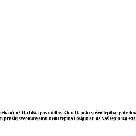
rivlačno? Da biste povratili svežinu i lepotu vašeg tepiha, potreb
m pružiti sveobuhvatnu negu tepiha i osigurati da vaš tepih izgleda