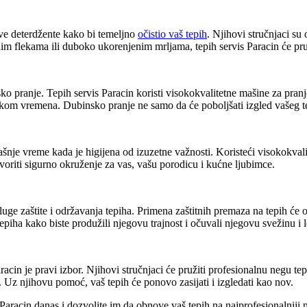
ive deterdžente kako bi temeljno
očistio vaš tepih
. Njihovi stručnjaci su
 flekama ili duboko ukorenjenim mrljama, tepih servis Paracin će pružit
ko pranje. Tepih servis Paracin koristi visokokvalitetne mašine za pranje
u tokom vremena. Dubinsko pranje ne samo da će poboljšati izgled vašeg t
šnje vreme kada je higijena od izuzetne važnosti. Koristeći visokokvalit
voriti sigurno okruženje za vas, vašu porodicu i kućne ljubimce.
luge zaštite i održavanja tepiha. Primena zaštitnih premaza na tepih će 
epiha kako biste produžili njegovu trajnost i očuvali njegovu svežinu i 
acin je pravi izbor. Njihovi stručnjaci će pružiti profesionalnu negu tep
. Uz njihovu pomoć, vaš tepih će ponovo zasijati i izgledati kao nov.
 Paracin danas i dozvolite im da obnove vaš tepih na najprofesionalniji 