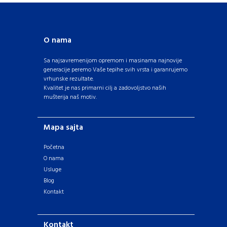
O nama
Sa najsavremenijom opremom i masinama najnovije
generacije peremo Vaše tepihe svih vrsta i garanrujemo
vrhunske rezultate.
Kvalitet je nas primarni cilj a zadovoljstvo naših
mušterija naš motiv.
Mapa sajta
Početna
O nama
Usluge
Blog
Kontakt
Kontakt