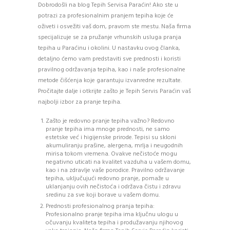
Dobrodošli na blog Tepih Servisa Paraćin! Ako ste u
potrazi za profesionalnim pranjem tepiha koje će
oživeti i osvežiti vaš dom, pravom ste mestu. Naša firma
specijalizuje se za pružanje vrhunskih usluga pranja
tepiha u Paraćinu i okolini. U nastavku ovog članka,
detaljno ćemo vam predstaviti sve prednosti i koristi
pravilnog održavanja tepiha, kao i naše profesionalne
metode čišćenja koje garantuju izvanredne rezultate.
Pročitajte dalje i otkrijte zašto je Tepih Servis Paraćin vaš
najbolji izbor za pranje tepiha.
Zašto je redovno pranje tepiha važno? Redovno
pranje tepiha ima mnoge prednosti, ne samo
estetske već i higijenske prirode. Tepisi su skloni
akumuliranju prašine, alergena, mrlja i neugodnih
mirisa tokom vremena. Ovakve nečistoće mogu
negativno uticati na kvalitet vazduha u vašem domu,
kao i na zdravlje vaše porodice. Pravilno održavanje
tepiha, uključujući redovno pranje, pomaže u
uklanjanju ovih nečistoća i održava čistu i zdravu
sredinu za sve koji borave u vašem domu.
Prednosti profesionalnog pranja tepiha:
Profesionalno pranje tepiha ima ključnu ulogu u
očuvanju kvaliteta tepiha i produžavanju njihovog