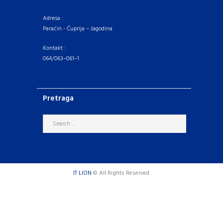
Adresa :
Paraćin - Ćuprija – Jagodina
Kontakt :
064/063–061–1
Pretraga
IT LION
© All Rights Reserved.