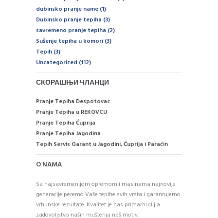
dubinsko pranje name
(1)
Dubinsko pranje tepiha
(3)
savremeno pranje tepiha
(2)
Sušenje tepiha u komori
(3)
Tepih
(3)
Uncategorized
(112)
СКОРАШЊИ ЧЛАНЦИ
Pranje Tepiha Despotovac
Pranje Tepiha u REKOVCU
Pranje Tepiha Ćuprija
Pranje Tepiha Jagodina
Tepih Servis Garant u Jagodini, Ćuprija i Paraćin
O NAMA
Sa najsavremenijom opremom i masinama najnovije
generacije peremo Vaše tepihe svih vrsta i garanrujemo
vrhunske rezultate. Kvalitet je nas primarni cilj a
zadovoljstvo naših mušterija naš motiv.