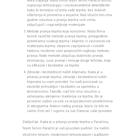
veka trajanja. Naša firma Tepih Servis Paraćin koristi
najnoviju tehnologiju i visokokvalitetne deterdžente
kako bi temeljno očistila vaše tepihe, bez ikakvih
oštećenja ili promena u bojama. Naš stručni tim ima
godine iskustva u pranju tepiha svih vrsta,
uključujući i najosetljivije materijale.
Metode pranja tepiha koje koristimo: Naša firma
koristi različite metode pranja tepiha, prilagođene
potrebama svakog tepiha i klijenta. U zavisnosti od
materijala tepiha, stepena zaprljanosti i ostalih
faktora, možemo vam preporučiti najbolju metodu
pranja. Naše metode uključuju dubinsko pranje,
ekstrakciju, suvo pranje i mnoge druge tehnike, koje
su efikasne i bezbedne za tepihe.
Zdravlje i bezbednost naših klijenata: Kada je u
pitanju pranje tepiha, zdravlje i bezbednost naših
klijenata su nam prioritet. Svi naši proizvodi su
ekološki prihvatljivi i bezbedni za upotrebu u
domaćinstvu. Takođe, naš tim ima iskustvo u
uklanjanju alergena i bakterija sa tepiha, što je
posebno važno za one sa respiratornim problemima
ili alergijama. Nakon našeg pranja, tepisi će biti ne
samo čisti već i sigurni za sve članove vaše porodice.
Zaključak: Kada je u pitanju pranje tepiha u Paraćinu,
Tepih Servis Paraćin je vaš pouzdan partner. Sa našim
stručnim timom, modernom tehnologijom i pažljivim