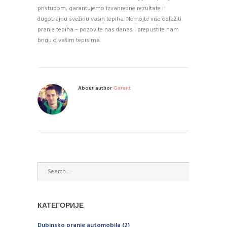
pristupom, garantujemo izvanredne rezultate i
dugotrajnu svežinu vaših tepiha. Nemojte više odlažiti
pranje tepiha – pozovite nas danas i prepustite nam
brigu o vašim tepisima.
About author
Garant
КАТЕГОРИЈЕ
Dubinsko pranje automobila
(2)