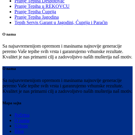
Pranje Tepiha Despotovac
Pranje Tepiha u REKOVCU
Pranje Tepiha Ćuprija
Pranje Tepiha Jagodina
Tepih Servis Garant u Jagodini, Ćuprija i Paraćin
O nama
Sa najsavremenijom opremom i masinama najnovije generacije
peremo Vaše tepihe svih vrsta i garanrujemo vrhunske rezultate.
Kvalitet je nas primarni cilj a zadovoljstvo naših mušterija naš motiv.
O nama
Sa najsavremenijom opremom i masinama najnovije generacije
peremo Vaše tepihe svih vrsta i garanrujemo vrhunske rezultate.
Kvalitet je nas primarni cilj a zadovoljstvo naših mušterija naš motiv.
Mapa sajta
Početna
O nama
Usluge
Blog