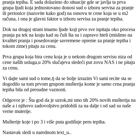
pranja tepiha. E sada dolazimo do situacije gde se javlja ta prva
grupa ljudi koja jednostovano donosi sud o izboru servisa za pranje
ili perionice (nazovite kako god) na osnovu te cene koja se u m2
računa, i ona je glavni faktor u izboru servisa za pranje tepiha.
Dok na drugoj strani imamo ljude koji prvo sve ispitaju oko procesa
pranja pa tek na kraju kad su čuli šta su i zapravo hteli (mislimo na
kvalitet pranja i posedovanje savremene opreme za pranje tepiha i
tokom zime) pitaju za cenu.
Prva grupa koja bira cenu koja je u nekom drugom servisu niza od
cene naših usluga,u 20% slučajeva sledeći put zovu NAS i ne pitaju
za cenu.
Vi dajte sami sud o tome,tj da se bolje izrazim Vi sami recite sta se
dogodilo sa tom prvom grupom mušterija kome je samo cena pranja
tepiha bila od presudne vaznosti.
Odgovor je : Šta god da je uzrok,mi smo tih 20% novih mušterija na
naše a i njihovo zadovoljstvo pridobili za na dalje i od sad su naše
verne muterije.
Mušterije koje i po 3 i više puta godišnje peru tepiha.
Nastavak sledi u narednom text_u..