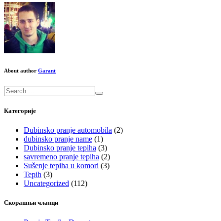
About author
Garant
Категорије
Dubinsko pranje automobila
(2)
dubinsko pranje name
(1)
Dubinsko pranje tepiha
(3)
savremeno pranje tepiha
(2)
Sušenje tepiha u komori
(3)
Tepih
(3)
Uncategorized
(112)
Скорашњи чланци