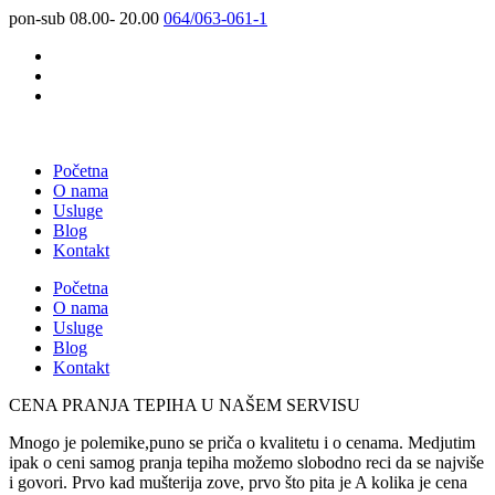
pon-sub 08.00- 20.00
064/063-061-1
Početna
O nama
Usluge
Blog
Kontakt
Početna
O nama
Usluge
Blog
Kontakt
CENA PRANJA TEPIHA U NAŠEM SERVISU
Mnogo je polemike,puno se priča o kvalitetu i o cenama. Medjutim
ipak o ceni samog pranja tepiha možemo slobodno reci da se najviše
i govori. Prvo kad mušterija zove, prvo što pita je A kolika je cena