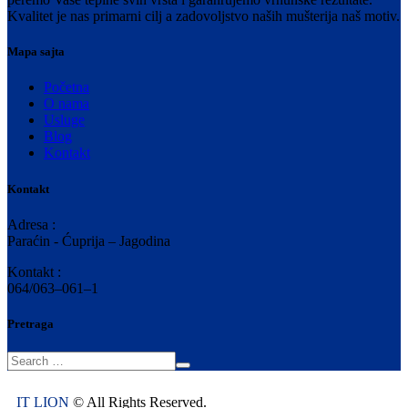
Kvalitet je nas primarni cilj a zadovoljstvo naših mušterija naš motiv.
Mapa sajta
Početna
O nama
Usluge
Blog
Kontakt
Kontakt
Adresa :
Paraćin - Ćuprija – Jagodina
Kontakt :
064/063–061–1
Pretraga
IT LION
© All Rights Reserved.