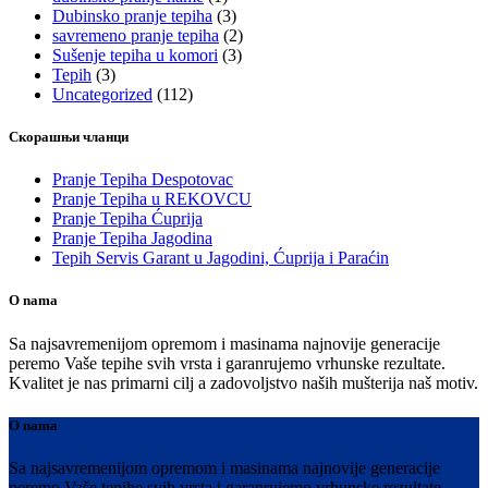
Dubinsko pranje tepiha
(3)
savremeno pranje tepiha
(2)
Sušenje tepiha u komori
(3)
Tepih
(3)
Uncategorized
(112)
Скорашњи чланци
Pranje Tepiha Despotovac
Pranje Tepiha u REKOVCU
Pranje Tepiha Ćuprija
Pranje Tepiha Jagodina
Tepih Servis Garant u Jagodini, Ćuprija i Paraćin
O nama
Sa najsavremenijom opremom i masinama najnovije generacije
peremo Vaše tepihe svih vrsta i garanrujemo vrhunske rezultate.
Kvalitet je nas primarni cilj a zadovoljstvo naših mušterija naš motiv.
O nama
Sa najsavremenijom opremom i masinama najnovije generacije
peremo Vaše tepihe svih vrsta i garanrujemo vrhunske rezultate.