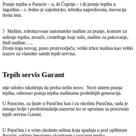
Pranje tepiha u Paracin – u, ili Ćuprija – i ili pranje tepiha u
Jagodina – i. Jedno je zajednicko, tehnika napredovala, inovacija
dosta ima.
》Mašine, robotizovane automatske mašine za pranje, komore za
sušenje tepiha, tresače, centrifuge koje suše, mašine za pakovanje,
finiš mašine…..
Dosta toga novog, puno proizvodjača, veliki izbor mašina kao veliki
izazov za vlasnike samih tepih servisa.
Tepih servis Garant
nije odoleo iskušenju da proba nešto novo. Novi sistem pranja
tepiha, odnosno pranja tepiha mašinama poslednjih generacija.
U Paracinu, za ljude u Paraćinu kao i za okolinu Paraćina, sada je
mnogo bolje i profesionalnije,naravno ko se upoznao sa procesom
tepih servisu Garant.
U Paraćinu i u svim okolnim selima koja spadaju u pod opštinom
Paraćin, vršimo besplatno skupljanje i vraćanje tepiha.