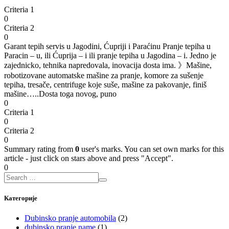
Criteria 1
0
Criteria 2
0
Garant tepih servis u Jagodini, Ćupriji i Paraćinu Pranje tepiha u
Paracin – u, ili Ćuprija – i ili pranje tepiha u Jagodina – i. Jedno je
zajednicko, tehnika napredovala, inovacija dosta ima. 》Mašine,
robotizovane automatske mašine za pranje, komore za sušenje
tepiha, tresače, centrifuge koje suše, mašine za pakovanje, finiš
mašine…..Dosta toga novog, puno
0
Criteria 1
0
Criteria 2
0
Summary rating from
0
user's marks. You can set own marks for this
article - just click on stars above and press "Accept".
0
Категорије
Dubinsko pranje automobila
(2)
dubinsko pranje name
(1)