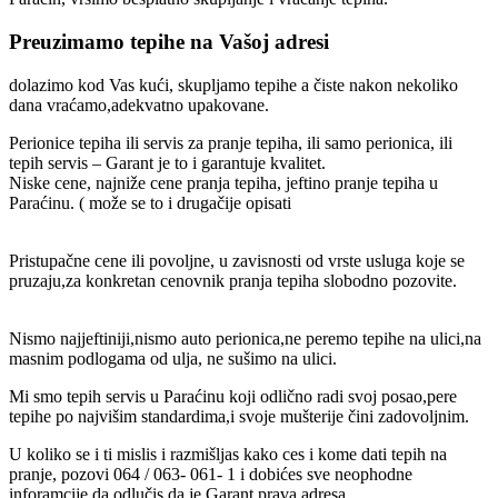
Preuzimamo tepihe na Vašoj adresi
dolazimo kod Vas kući, skupljamo tepihe a čiste nakon nekoliko
dana vraćamo,adekvatno upakovane.
Perionice tepiha ili servis za pranje tepiha, ili samo perionica, ili
tepih servis – Garant je to i garantuje kvalitet.
Niske cene, najniže cene pranja tepiha, jeftino pranje tepiha u
Paraćinu. ( može se to i drugačije opisati
Pristupačne cene ili povoljne, u zavisnosti od vrste usluga koje se
pruzaju,za konkretan cenovnik pranja tepiha slobodno pozovite.
Nismo najjeftiniji,nismo auto perionica,ne peremo tepihe na ulici,na
masnim podlogama od ulja, ne sušimo na ulici.
Mi smo tepih servis u Paraćinu koji odlično radi svoj posao,pere
tepihe po najvišim standardima,i svoje mušterije čini zadovoljnim.
U koliko se i ti mislis i razmišljas kako ces i kome dati tepih na
pranje, pozovi 064 / 063- 061- 1 i dobićes sve neophodne
inforamcije da odlučis da je Garant prava adresa.