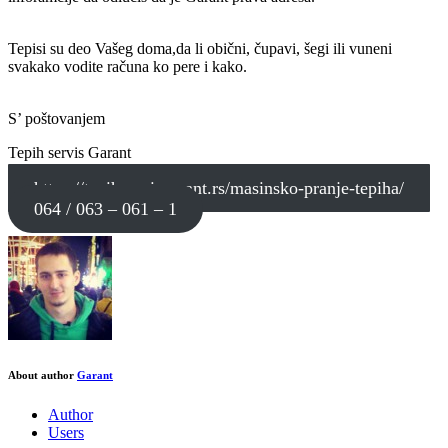
Tepisi su deo Vašeg doma,da li obični, čupavi, šegi ili vuneni
svakako vodite računa ko pere i kako.
S’ poštovanjem
Tepih servis Garant
https://tepihservisgarant.rs/masinsko-pranje-tepiha/
064 / 063 – 061 – 1
About author
Garant
Author
Users