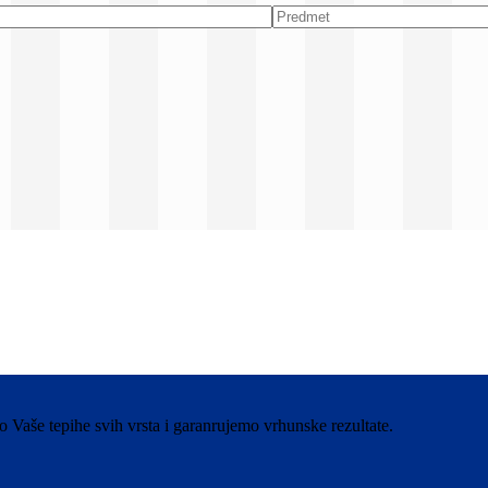
aše tepihe svih vrsta i garanrujemo vrhunske rezultate.