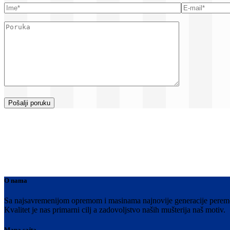
O nama
Sa najsavremenijom opremom i masinama najnovije generacije peremo V
Kvalitet je nas primarni cilj a zadovoljstvo naših mušterija naš motiv.
Mapa sajta