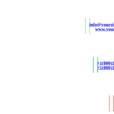
info@yours
www.your
+1(800)
+1(800)