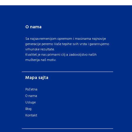
O nama
Sa najsavremenijom opremom i masinama najnovije
generacije peremo Vaše tepihe svih vrsta i garanrujemo
vrhunske rezultate.
Kvalitet je nas primarni cilj a zadovoljstvo naših
mušterija naš motiv.
Mapa sajta
Početna
O nama
Usluge
Blog
Kontakt