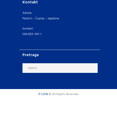
Kontakt
Adresa :
Paraćin - Ćuprija – Jagodina
Kontakt :
064/063–061–1
Pretraga
IT LION
© All Rights Reserved.