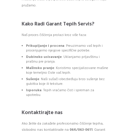
pružamo.
Kako Radi Garant Tepih Servis?
Naš proces čišćenja prolazi kroz više faza:
Prikupljanje i procena
: Preuzimamo vaš tepih i
procenjujemo njegove specifične potrebe.
Dubinsko usisavanje
: Uklanjamo prljavštinu i
prašinu pre pranja.
Mašinsko pranje
: Koristimo specijalizovane mašine
koje temeljno čiste vaš tepih.
Sušenje
: Naši sušači obezbeđuju brzo sušenje bez
gubitka boje ili teksture.
Isporuka
: Tepih vraćamo čist i spreman za
upotrebu.
Kontaktirajte nas
Ako želite da zakažete profesionalno čišćenje tepiha,
slobodno nas kontaktirajte na
064/063-0611
. Garant