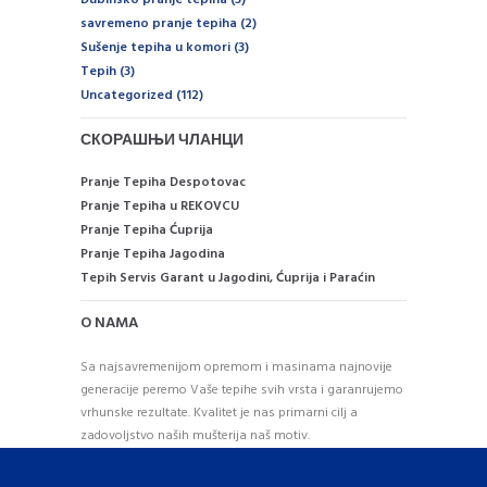
savremeno pranje tepiha
(2)
Sušenje tepiha u komori
(3)
Tepih
(3)
Uncategorized
(112)
СКОРАШЊИ ЧЛАНЦИ
Pranje Tepiha Despotovac
Pranje Tepiha u REKOVCU
Pranje Tepiha Ćuprija
Pranje Tepiha Jagodina
Tepih Servis Garant u Jagodini, Ćuprija i Paraćin
O NAMA
Sa najsavremenijom opremom i masinama najnovije
generacije peremo Vaše tepihe svih vrsta i garanrujemo
vrhunske rezultate. Kvalitet je nas primarni cilj a
zadovoljstvo naših mušterija naš motiv.