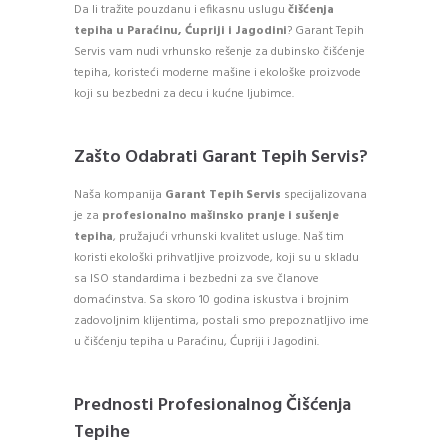
Da li tražite pouzdanu i efikasnu uslugu
čišćenja
tepiha u Paraćinu, Ćupriji i Jagodini
? Garant Tepih
Servis vam nudi vrhunsko rešenje za dubinsko čišćenje
tepiha, koristeći moderne mašine i ekološke proizvode
koji su bezbedni za decu i kućne ljubimce.
Zašto Odabrati Garant Tepih Servis?
Naša kompanija
Garant Tepih Servis
specijalizovana
je za
profesionalno mašinsko pranje i sušenje
tepiha
, pružajući vrhunski kvalitet usluge. Naš tim
koristi ekološki prihvatljive proizvode, koji su u skladu
sa ISO standardima i bezbedni za sve članove
domaćinstva. Sa skoro 10 godina iskustva i brojnim
zadovoljnim klijentima, postali smo prepoznatljivo ime
u čišćenju tepiha u Paraćinu, Ćupriji i Jagodini.
Prednosti Profesionalnog Čišćenja
Tepihe