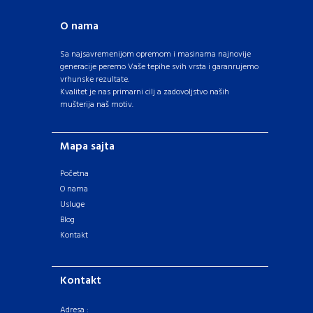
O nama
Sa najsavremenijom opremom i masinama najnovije
generacije peremo Vaše tepihe svih vrsta i garanrujemo
vrhunske rezultate.
Kvalitet je nas primarni cilj a zadovoljstvo naših
mušterija naš motiv.
Mapa sajta
Početna
O nama
Usluge
Blog
Kontakt
Kontakt
Adresa :