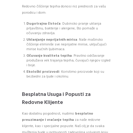
Redovno čišćenje tepiha donosi niz prednosti za vašu
porodicu i dom:
Dugotrajna čistoća
: Dubinsko pranje uklanja
prljavštinu, bakterije i alergene, što pomaže u
očuvanju zdravlja.
Uklanjanje neprijatnih mirisa
: Naše mašinsko
čišćenje eliminiše sve neprijatne mirise, uključujući
mirise kućnih ljubimaca.
Očuvanje kvaliteta tepiha
: Pravilno održavanje
produžava vek trajanja tepiha, čuvajući njegov izgled
i boje.
Ekološki proizvodi
: Koristimo proizvode koji su
bezbedni za ljude i okolinu.
Besplatna Usuga i Popusti za
Redovne Klijente
Kao dodatnu pogodnost, nudimo
besplatno
preuzimanje i vraćanje tepiha
za naše redovne
klijente, kao i specijalne popuste. Naš cilj je da svaka
mušterija bude u potpunosti zadovoljna uslugom koju