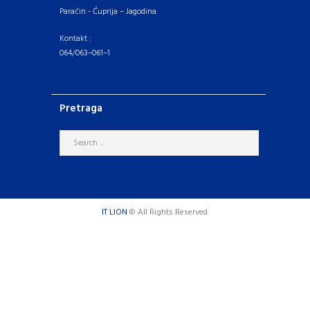
Paraćin - Ćuprija – Jagodina
Kontakt :
064/063–061–1
Pretraga
IT LION
© All Rights Reserved.