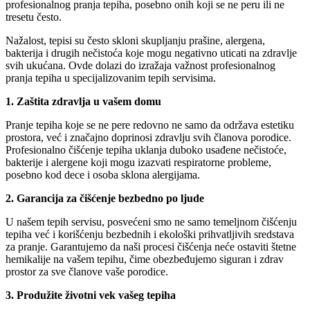
profesionalnog pranja tepiha, posebno onih koji se ne peru ili ne
tresetu često.
Nažalost, tepisi su često skloni skupljanju prašine, alergena,
bakterija i drugih nečistoća koje mogu negativno uticati na zdravlje
svih ukućana. Ovde dolazi do izražaja važnost profesionalnog
pranja tepiha u specijalizovanim tepih servisima.
1. Zaštita zdravlja u vašem domu
Pranje tepiha koje se ne pere redovno ne samo da održava estetiku
prostora, već i značajno doprinosi zdravlju svih članova porodice.
Profesionalno čišćenje tepiha uklanja duboko usađene nečistoće,
bakterije i alergene koji mogu izazvati respiratorne probleme,
posebno kod dece i osoba sklona alergijama.
2. Garancija za čišćenje bezbedno po ljude
U našem tepih servisu, posvećeni smo ne samo temeljnom čišćenju
tepiha već i korišćenju bezbednih i ekološki prihvatljivih sredstava
za pranje. Garantujemo da naši procesi čišćenja neće ostaviti štetne
hemikalije na vašem tepihu, čime obezbeđujemo siguran i zdrav
prostor za sve članove vaše porodice.
3. Produžite životni vek vašeg tepiha