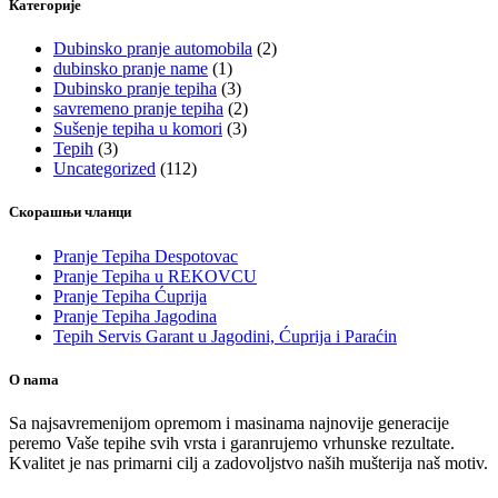
Категорије
Dubinsko pranje automobila
(2)
dubinsko pranje name
(1)
Dubinsko pranje tepiha
(3)
savremeno pranje tepiha
(2)
Sušenje tepiha u komori
(3)
Tepih
(3)
Uncategorized
(112)
Скорашњи чланци
Pranje Tepiha Despotovac
Pranje Tepiha u REKOVCU
Pranje Tepiha Ćuprija
Pranje Tepiha Jagodina
Tepih Servis Garant u Jagodini, Ćuprija i Paraćin
O nama
Sa najsavremenijom opremom i masinama najnovije generacije
peremo Vaše tepihe svih vrsta i garanrujemo vrhunske rezultate.
Kvalitet je nas primarni cilj a zadovoljstvo naših mušterija naš motiv.