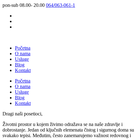
pon-sub 08.00- 20.00
064/063-061-1
Početna
O nama
Usluge
Blog
Kontakt
Početna
O nama
Usluge
Blog
Kontakt
Dragi naši posetioci,
Životni prostor u kojem živimo odražava se na naše zdravlje i
dobrostanje. Jedan od ključnih elemenata čistog i sigurnog doma su
svakako tepisi. Međutim, često zanemarujemo važnost redovnog i