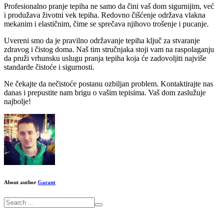
Profesionalno pranje tepiha ne samo da čini vaš dom sigurnijim, već
i produžava životni vek tepiha. Redovno čišćenje održava vlakna
mekanim i elastičnim, čime se sprečava njihovo trošenje i pucanje.
Uvereni smo da je pravilno održavanje tepiha ključ za stvaranje
zdravog i čistog doma. Naš tim stručnjaka stoji vam na raspolaganju
da pruži vrhunsku uslugu pranja tepiha koja će zadovoljiti najviše
standarde čistoće i sigurnosti.
Ne čekajte da nečistoće postanu ozbiljan problem. Kontaktirajte nas
danas i prepustite nam brigu o vašim tepisima. Vaš dom zaslužuje
najbolje!
About author
Garant