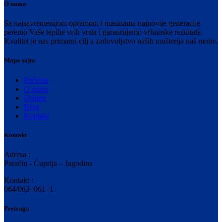
O nama
Sa najsavremenijom opremom i masinama najnovije generacije
peremo Vaše tepihe svih vrsta i garanrujemo vrhunske rezultate.
Kvalitet je nas primarni cilj a zadovoljstvo naših mušterija naš motiv.
Mapa sajta
Početna
O nama
Usluge
Blog
Kontakt
Kontakt
Adresa :
Paraćin - Ćuprija – Jagodina
Kontakt :
064/063–061–1
Pretraga