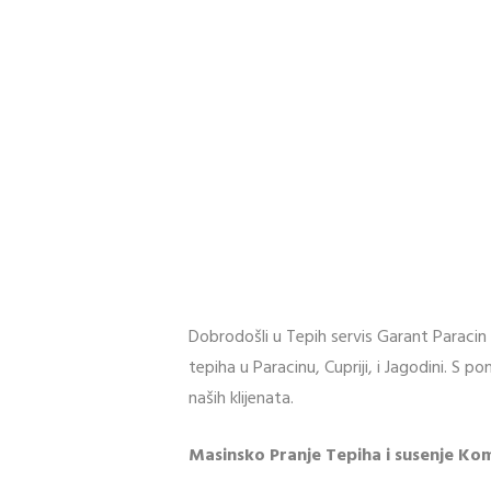
Dobrodošli u Tepih servis Garant Paracin
tepiha u Paracinu, Cupriji, i Jagodini. S
naših klijenata.
Masinsko Pranje Tepiha i susenje K