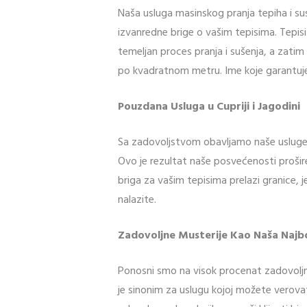
Naša usluga masinskog pranja tepiha i su
izvanredne brige o vašim tepisima. Tepisi
temeljan proces pranja i sušenja, a zatim
po kvadratnom metru. Ime koje garantuje 
Pouzdana Usluga u Cupriji i Jagodini
Sa zadovoljstvom obavljamo naše usluge pr
Ovo je rezultat naše posvećenosti prošire
briga za vašim tepisima prelazi granice,
nalazite.
Zadovoljne Musterije Kao Naša Najb
Ponosni smo na visok procenat zadovoljn
je sinonim za uslugu kojoj možete verova