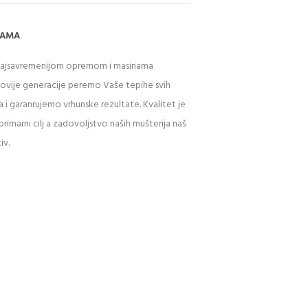
NAMA
najsavremenijom opremom i masinama
novije generacije peremo Vaše tepihe svih
a i garanrujemo vrhunske rezultate. Kvalitet je
primarni cilj a zadovoljstvo naših mušterija naš
iv.