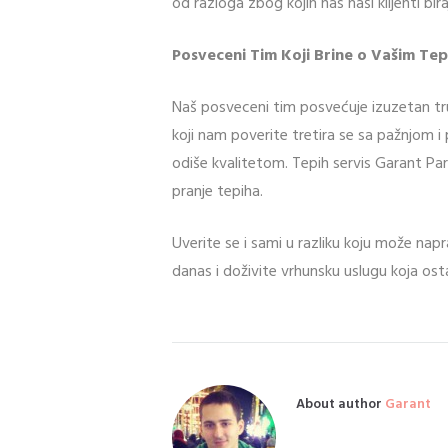
od razloga zbog kojih nas naši klijenti bi
Posveceni Tim Koji Brine o Vašim Tep
Naš posveceni tim posvećuje izuzetan trud
koji nam poverite tretira se sa pažnjom i p
odiše kvalitetom. Tepih servis Garant Par
pranje tepiha.
Uverite se i sami u razliku koju može nap
danas i doživite vrhunsku uslugu koja osta
About author
Garant