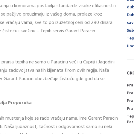
senja u komorama postavlja standarde visoke efikasnosti i
dub
 se pažljivo preuzimaju iz vašeg doma, prolaze kroz
Dub
 se vraćaju vama, sve to po izuzetnoj ceni od 290 dinara
sav
Suš
čistoću i svežinu – Tepih servis Garant Paracin.
Tep
Unc
anja tepiha ne samo u Paracinu već i u Cupriji i Jagodini.
nju zadovoljstva naših klijenata širom ovih regija. Naša
СК
 jer Garant Paracin obezbeđuje čistoću gde god da se
Pra
Pra
Pra
olja Preporuka
Pra
Tep
ih musterija koje se rado vraćaju nama. Ime Garant Paracin
Par
ti. Naša ljubaznost, tačnost i odgovornost samo su neki