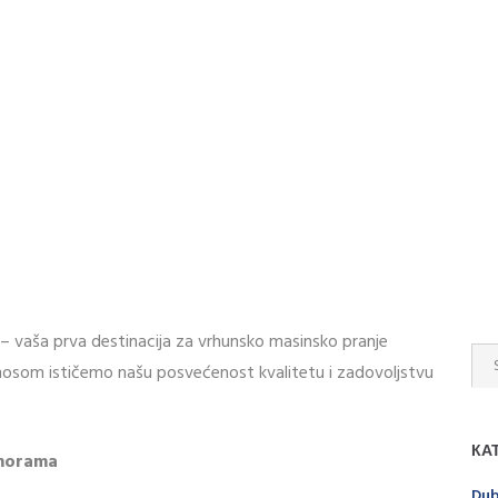
 – vaša prva destinacija za vrhunsko masinsko pranje
 ponosom ističemo našu posvećenost kvalitetu i zadovoljstvu
КА
omorama
Dub