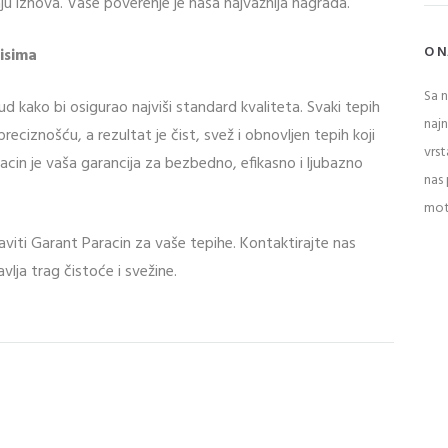
raju iznova. Vaše poverenje je naša najvažnija nagrada.
O 
isima
Sa 
 kako bi osigurao najviši standard kvaliteta. Svaki tepih
naj
reciznošću, a rezultat je čist, svež i obnovljen tepih koji
vrst
acin je vaša garancija za bezbedno, efikasno i ljubazno
nas 
mot
raviti Garant Paracin za vaše tepihe. Kontaktirajte nas
vlja trag čistoće i svežine.