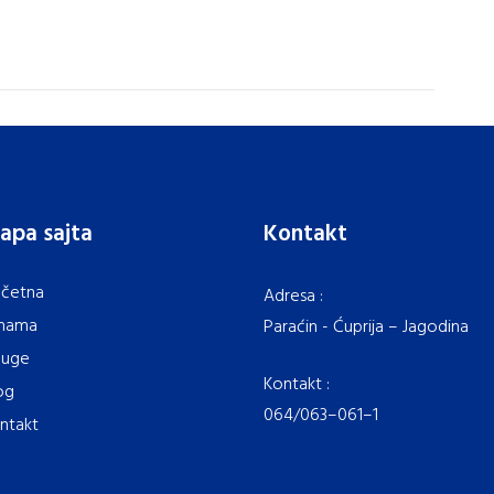
apa sajta
Kontakt
četna
Adresa :
nama
Paraćin - Ćuprija – Jagodina
luge
Kontakt :
og
064/063–061–1
ntakt