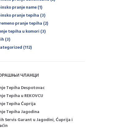
insko pranje name
(1)
insko pranje tepiha
(3)
remeno pranje tepiha
(2)
enje tepiha u komori
(3)
ih
(3)
ategorized
(112)
ОРАШЊИ ЧЛАНЦИ
nje Tepiha Despotovac
nje Tepiha u REKOVCU
nje Tepiha Ćuprija
nje Tepiha Jagodina
ih Servis Garant u Jagodini, Ćuprija i
aćin