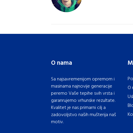
O nama
M
Po
Sa najsavremenijom opremom i
masinama najnovije generacije
O 
peremo Vaše tepihe svih vrsta i
Us
garanrujemo vrhunske rezultate.
Bl
Kvalitet je nas primarni cilj a
Ko
zadovoljstvo naših mušterija naš
motiv.